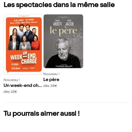
Les spectacles dans la même salle
Nouveau !
Le père
Nouveau !
Un week-end char
dès 39€
gé
dès 32€
Tu pourrais aimer aussi !