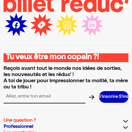
Tu veux être mon copain ?!
Reçois avant tout le monde nos idées de sorties,
les nouveautés et les réduc' !
A toi de jouer pour impressionner ta moitié, ta mère
ou ta tribu !
S’inscrire S’inscrire S’in
Adresse email pour la newsletter
Une question ?
Professionnel