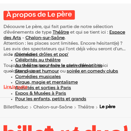
À propos de Le père
Découvre Le père, qui fait partie de notre sélection
d’événements de type
Théâtre
et qui se tient ici :
Espace
des Arts
-
Chalon-sur-Saône
.
Attention : les places sont limitées. Encore hésitant(e) ?
Les avis des spectateurs qui l'ont déjà vécu seront d'une
aide précieuse !
Comédies drôles et pop’
Célébrités au théâtre
Toujours à la recherche de la sortie idéale ? Voici
Au théâtre, pour faire le plein d’émotions
quelques pistes :
Stand-up et humour
ou
soirée en comedy clubs
Comédies musicales
Cirque, magie et mentalisme
Lire la suite
Activités et sorties à Paris
Expos & Musées à Paris
Pour les enfants, petits et grands
Le père
BilletReduc
Chalon-sur-Saône
Théâtre