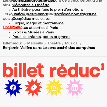
Les avis des spectateurs qui l'ont déjà vécu seront d'une
Comédies drôles et pop’
aide précieuse !
Célébrités au théâtre
Au théâtre, pour faire le plein d’émotions
Toujours à la recherche de la sortie idéale ? Voici
Stand-up et humour
ou
soirée en comedy clubs
quelques pistes :
Comédies musicales
Cirque, magie et mentalisme
Lire la suite
Activités et sorties à Paris
Expos & Musées à Paris
Pour les enfants, petits et grands
BilletReduc
Marseille
Théâtre
Musical
Benjamin Valière dans Le sens caché des comptines