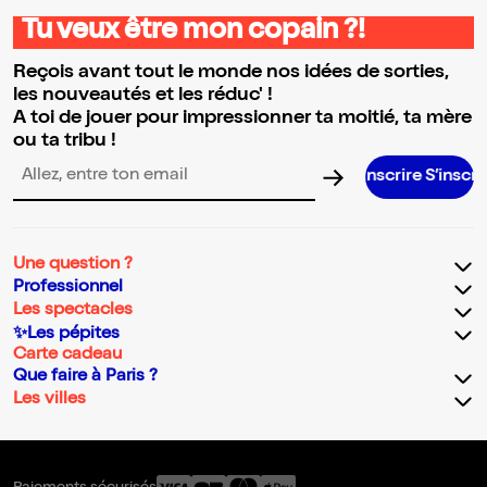
Tu veux être mon copain ?!
Reçois avant tout le monde nos idées de sorties,
les nouveautés et les réduc' !
A toi de jouer pour impressionner ta moitié, ta mère
ou ta tribu !
S’inscrire S’inscrire S’inscrire
Adresse email pour la newsletter
Une question ?
Professionnel
Les spectacles
✨Les pépites
Carte cadeau
Que faire à Paris ?
Les villes