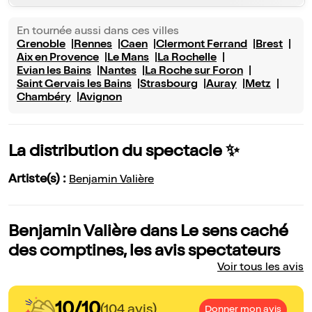
En tournée aussi dans ces villes
Grenoble
Rennes
Caen
Clermont Ferrand
Brest
Aix en Provence
Le Mans
La Rochelle
Evian les Bains
Nantes
La Roche sur Foron
Saint Gervais les Bains
Strasbourg
Auray
Metz
Chambéry
Avignon
La distribution du spectacle ✨
Artiste(s) :
Benjamin Valière
Benjamin Valière dans Le sens caché
des comptines, les avis spectateurs
Voir tous les avis
10/10
(104 avis)
Donner mon avis