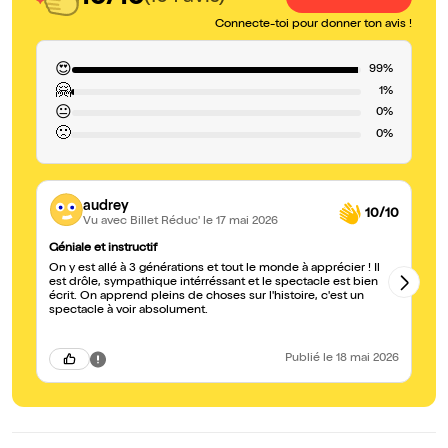
Connecte-toi pour donner ton avis !
😍
99%
🤗
1%
😐
0%
🙁
0%
audrey
10/10
Vu avec Billet Réduc'
le 17 mai 2026
Géniale et instructif
In
On y est allé à 3 générations et tout le monde à apprécier ! Il
C'
est drôle, sympathique intérréssant et le spectacle est bien
su
écrit. On apprend pleins de choses sur l'histoire, c'est un
pa
spectacle à voir absolument.
Publié
le 18 mai 2026