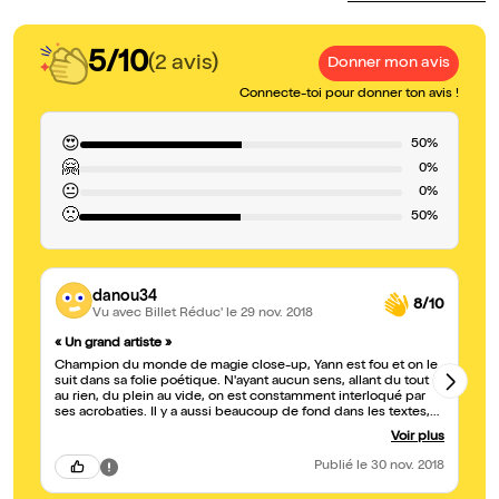
5/10
(2 avis)
Donner mon avis
Connecte-toi pour donner ton avis !
😍
50%
🤗
0%
😐
0%
🙁
50%
danou34
8/10
Vu avec Billet Réduc'
le 29 nov. 2018
« Un grand artiste »
Nu
Champion du monde de magie close-up, Yann est fou et on le
On
suit dans sa folie poétique. N'ayant aucun sens, allant du tout
au
au rien, du plein au vide, on est constamment interloqué par
mag
ses acrobaties. Il y a aussi beaucoup de fond dans les textes,
vu
preuve que la magie, ce n'est pas que de l'illusion et du show.
sp
Voir plus
Des techniques inédites et un talent incroyable.
Publié
le 30 nov. 2018