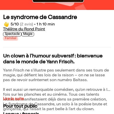
Le syndrome de Cassandre
5/10
(2 avis)
•
1 h 10 min
Théâtre du Rond Point
Spectacle
Magie
Familial
Un clown à l'humour subversif : bienvenue
dans le monde de Yann Frisch.
Yann Frisch ne s'illustre pas seulement dans ses tours de
magie, qui défient les lois de la raison – on ne se lasse
pas de revoir surInternet son numéro Baltass.
Il est aussi un remarquable comédien, qu'on retrouve à la
fois sur les planches et au cinéma. Tous ces talents
Lire la suite
réunis se manifestaient déjà dans sa première création,
Le Syndrome de Cassandre, un solo à la poésie brute et
Pour tout public
grinçante, qui faisait la part belle à l'art du clown.