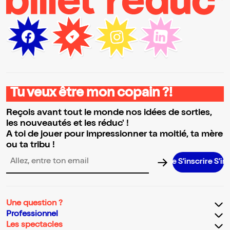
Tu veux être mon copain ?!
Reçois avant tout le monde nos idées de sorties,
les nouveautés et les réduc' !
A toi de jouer pour impressionner ta moitié, ta mère
ou ta tribu !
S’inscrire S’inscrire 
Adresse email pour la newsletter
Une question ?
Professionnel
Les spectacles