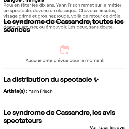
Langue : français
Pour en fêter les dix ans, Yann Frisch remet sur le métier
ce spectacle, devenu un classique. Cheveux hirsutes,
visage grimé et gros nez rouge, voilà de retour ce drôle
Le syndrome de Cassandre, toutes les
de personnage, dont la touchante maladresse n'a pas fini
de nous amuser, ou émouvoir. Les deux, sans doute.
séances
Aucune date prévue pour le moment
La distribution du spectacle ✨
Artiste(s) :
Yann Frisch
Le syndrome de Cassandre, les avis
spectateurs
Voir tous les avis