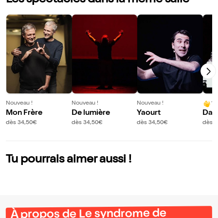
Les spectacles dans la même salle
Nouveau !
Nouveau !
Nouveau !
10
Mon Frère
De lumière
Yaourt
Dark
dès 34,50€
dès 34,50€
dès 34,50€
dès 3
Tu pourrais aimer aussi !
À propos de Le syndrome de