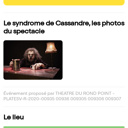
Le syndrome de Cassandre, les photos
du spectacle
Événement proposé par THEATRE DU ROND POINT -
PLATESV-R-2020-00935 00936 009305 009306 009307
Le lieu