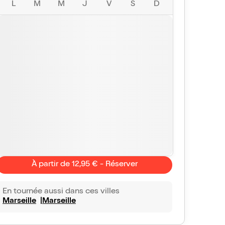
L
M
M
J
V
S
D
À partir de 12,95 € - Réserver
En tournée aussi dans ces villes
Charlie
10/10
Corinne
Marseille
Marseille
lent
Exceptionnel
le très dynamique pour petits et grands On apprend
Je me suis rendue c