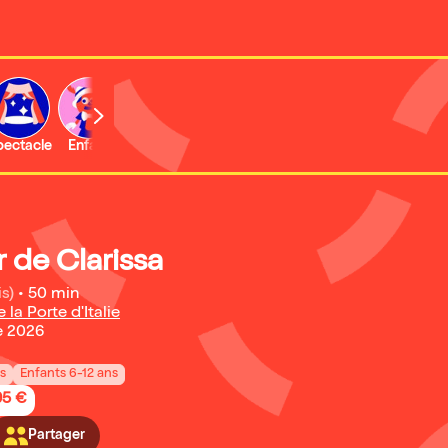
b
pectacle
Enfant
Concert
r de Clarissa
is)
•
50 min
la Porte d'Italie
e 2026
ns
Enfants 6-12 ans
95 €
Partager