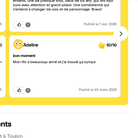
enfants, une de presque trois, deux de six ans, qui ont tout
un peu d’h
suivi avec attention et grand plaisir. Une comédienne qui
s'entend à changer de voix et de personnage. Bravo!
25
Publié
le 7 avr. 2026
0
Adeline
10/10
bon moment
Bravo
n
Mon fils a beaucoup aimé et j'ai trouvé ça sympa
Tres 
spect
25
Publié
le 24 mars 2026
ents
t à Toulon