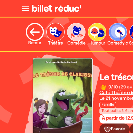
Retour
Théâtre
Comédie
Humour
Comedy clu
S
Le tréso
9/10
(29 av
Café Théâtre de 
Le 21 novembr
Famille
Tout petits 3-6 a
À partir de 12,
Favoris