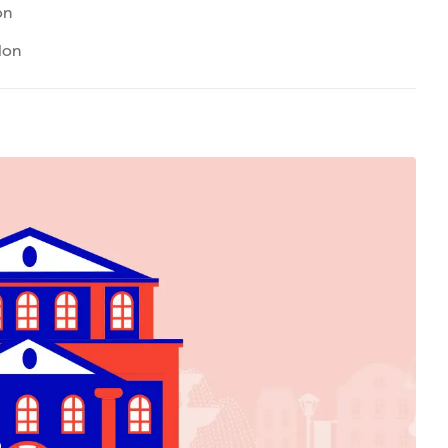
on
lon