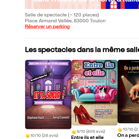
Café Théâtre de la Porte d'Itali
Salle de spectacle (~ 120 places)
Place Armand Vallée, 83000 Toulon
Réserver un parking
Les spectacles dans la même sall
10/10 (2 
9/10 (409 avis)
On a perd
10/10 (26 avis)
Entre ils et elle