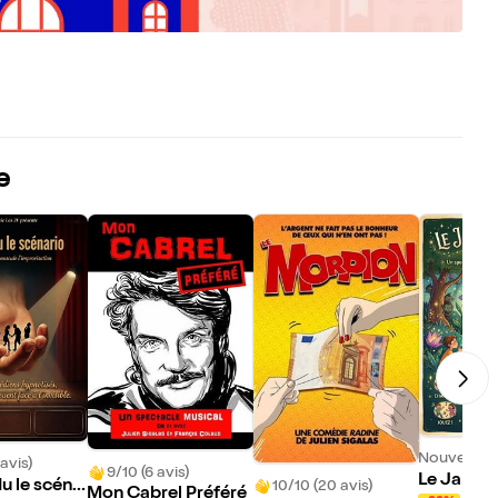
e
e
Nouveau !
avis)
9/10 (6 avis)
Le Jardin
u le scéna
10/10 (20 avis)
Mon Cabrel Préféré