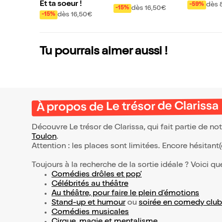
rio - Imp
Et ta soeur !
dès 
-59%
dès 16,50€
-15%
ous hypn
dès 16,50€
-15%
Tu pourrais aimer aussi !
À propos de Le trésor de Clarissa
Découvre Le trésor de Clarissa, qui fait partie de n
Toulon
.
Attention : les places sont limitées. Encore hésitant
Toujours à la recherche de la sortie idéale ? Voici qu
Comédies drôles et pop’
Célébrités au théâtre
Au théâtre, pour faire le plein d’émotions
Stand-up et humour
ou
soirée en comedy club
Comédies musicales