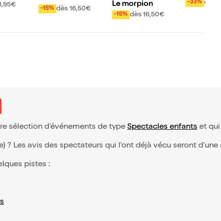
de Tiki
dès 
-33%
rovisation s
Le morpion
8,95€
dès 16,50€
-15%
ose
dès 16,50€
-15%
otre sélection d’événements de type
Spectacles enfants
et qui 
(e) ? Les avis des spectateurs qui l'ont déjà vécu seront d'une
elques pistes :
s