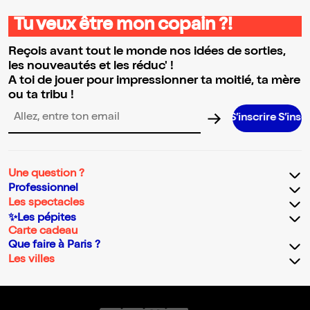
Tu veux être mon copain ?!
Reçois avant tout le monde nos idées de sorties,
les nouveautés et les réduc' !
A toi de jouer pour impressionner ta moitié, ta mère
ou ta tribu !
S’inscrire S’inscrire S’inscr
Adresse email pour la newsletter
Une question ?
Professionnel
Les spectacles
✨Les pépites
Carte cadeau
Que faire à Paris ?
Les villes