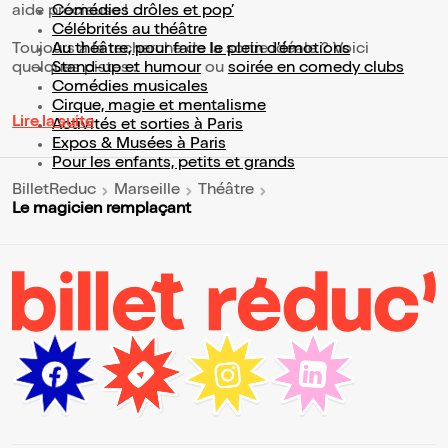
aide précieuse !
Comédies drôles et pop’
Célébrités au théâtre
Toujours à la recherche de la sortie idéale ? Voici
Au théâtre, pour faire le plein d’émotions
quelques pistes :
Stand-up et humour
ou
soirée en comedy clubs
Comédies musicales
Cirque, magie et mentalisme
Lire la suite
Activités et sorties à Paris
Expos & Musées à Paris
Pour les enfants, petits et grands
BilletReduc
Marseille
Théâtre
Le magicien remplaçant