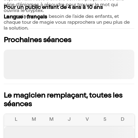
série d'énigmes à résoudre pour trouver le mot qui
Pour un public enfant de 4 ans à 10 ans
ouvrira le cryptex.
Le remplaçant aura besoin de l'aide des enfants, et
Langue : français
chaque tour de magie vous rapprochera un peu plus de
la solution.
Prochaines séances
Le magicien remplaçant, toutes les
séances
L
M
M
J
V
S
D