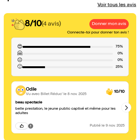
Voir tous les avis
8/10
(4 avis)
Donner mon avis
Connecte-toi pour donner ton avis !
😍
75%
🤗
0%
😐
0%
🙁
25%
Odile
10/10
Vu avec Billet Réduc'
le 8 nov. 2025
beau spectacle
Tr
belle prestation, le jeune public captivé et même pour les
Très 
adultes
Publié
le 9 nov. 2025