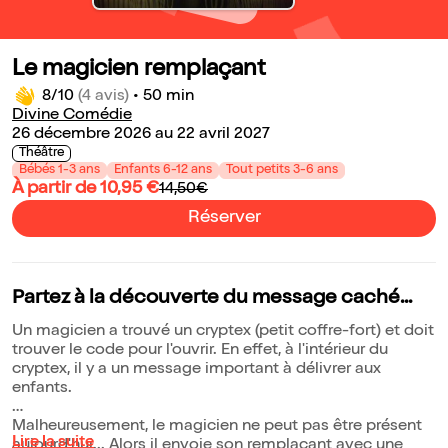
Le magicien remplaçant
8/10
(4 avis)
•
50 min
Divine Comédie
26 décembre 2026 au 22 avril 2027
Théâtre
Bébés 1-3 ans
Enfants 6-12 ans
Tout petits 3-6 ans
À partir de 10,95 €
14,50€
Réserver
Partez à la découverte du message caché...
Un magicien a trouvé un cryptex (petit coffre-fort) et doit
trouver le code pour l'ouvrir. En effet, à l'intérieur du
cryptex, il y a un message important à délivrer aux
enfants.
Malheureusement, le magicien ne peut pas être présent
Lire la suite
aujourd'hui... Alors il envoie son remplaçant avec une