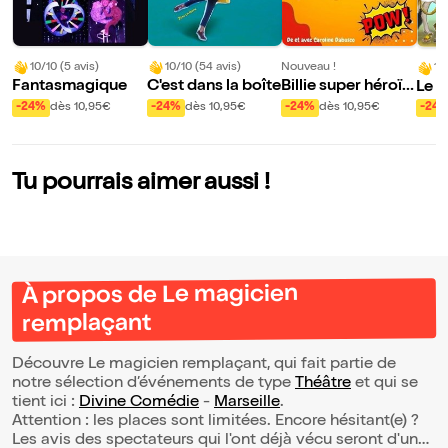
10/10 (5 avis)
10/10 (54 avis)
Nouveau !
10
Fantasmagique
C'est dans la boîte
Billie super héroïn
Le C
e
nim
-24%
dès 10,95€
-24%
dès 10,95€
-24%
dès 10,95€
-24
Tu pourrais aimer aussi !
À propos de Le magicien
remplaçant
Découvre Le magicien remplaçant, qui fait partie de
notre sélection d’événements de type
Théâtre
et qui se
tient ici :
Divine Comédie
-
Marseille
.
Attention : les places sont limitées. Encore hésitant(e) ?
Les avis des spectateurs qui l'ont déjà vécu seront d'une