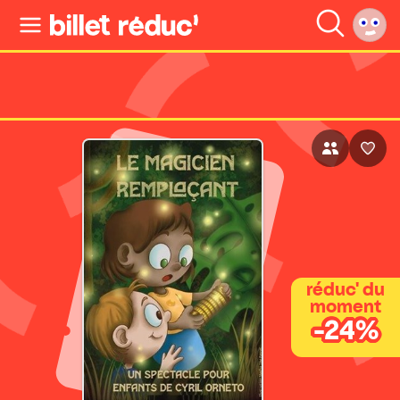
réduc' du
moment
-24%