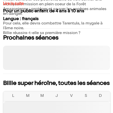
Lire la suite
incroyable mission en plein coeur de la Forêt
Amazonienne : protéger et sauver les espèces animales
Pour un public enfant de 4 ans à 10 ans
en danger.
Langue : français
Pour cela, elle devra combattre Tarentula, la mygale à
l'âme noire.
Billie réussira-t-elle sa première mission ?
Prochaines séances
Billie super héroïne, toutes les séances
L
M
M
J
V
S
D