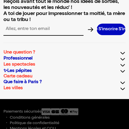
Reçois avant tout le monde nos idées de sorties,
les nouveautés et les réduc' !
A toi de jouer pour impressionner ta moitié, ta mère
ou ta tribu !
S’inscrire S’inscrire S’i
Adresse email pour la newsletter
Une question ?
Professionnel
Les spectacles
✨Les pépites
Carte cadeau
Que faire à Paris ?
Les villes
Paiements sécurisés
Conditions générales
Politique de confidentialité
Mentions légales et CGU