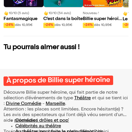
10/10 (5 avis)
10/10 (54 avis)
Nouveau !
10
Fantasmagique
C'est dans la boîte
Billie super héroïn
Le C
e
nim
-24%
dès 10,95€
-24%
dès 10,95€
-24%
dès 10,95€
-24
Tu pourrais aimer aussi !
À propos de Billie super héroïne
Découvre Billie super héroïne, qui fait partie de notre
sélection d’événements de type
Théâtre
et qui se tient ici
:
Divine Comédie
-
Marseille
.
Attention : les places sont limitées. Encore hésitant(e) ?
Les avis des spectateurs qui l'ont déjà vécu seront d'une
aide précieuse !
Comédies drôles et pop’
Célébrités au théâtre
Toujours à la recherche de la sortie idéale ? Voici
Au théâtre, pour faire le plein d’émotions