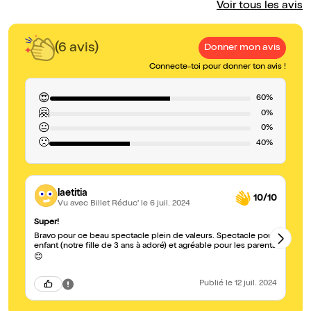
Voir tous les avis
(6 avis)
Donner mon avis
Connecte-toi pour donner ton avis !
😍
60%
🤗
0%
😐
0%
🙁
40%
laetitia
10/10
Vu avec Billet Réduc'
le 6 juil. 2024
Super!
Bi
Bravo pour ce beau spectacle plein de valeurs. Spectacle pour
No
enfant (notre fille de 3 ans à adoré) et agréable pour les parents
Tr
po
😊
Publié
le 12 juil. 2024