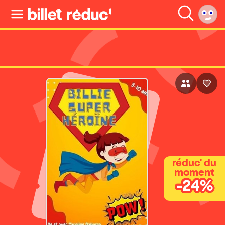
réduc' du
moment
-24%