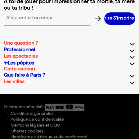
A toi de jouer pour impressionner ta moitié, ta mère
ou ta tribu !
S’inscrire S
Adresse email pour la newsletter
Une question ?
Professionnel
Les spectacles
✨Les pépites
Carte cadeau
Que faire à Paris ?
Les villes
Paiements sécurisés
Conditions générales
Politique de confidentialité
Mentions légales et CGU
Chartes cookies
Plateforme d'éthique et de conformité