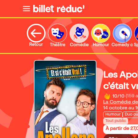
Retour
Théâtre
Comédie
Humour
Comedy clu
S
Les Apol
c'était v
10/10
(159 a
La Comédie de
14 octobre au 
Humour
Duo ou
Tout public
À partir de 27