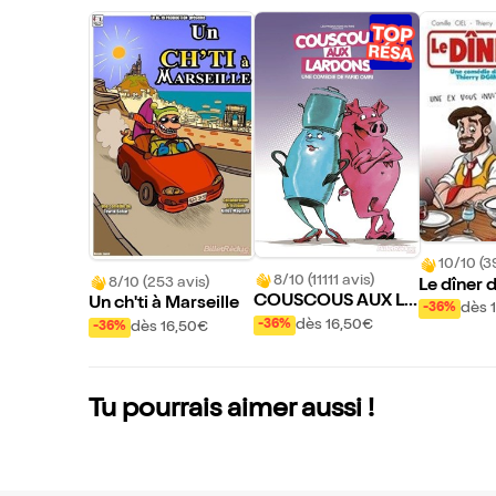
10/10 (3
8/10 (11111 avis)
8/10 (253 avis)
Le dîner 
COUSCOUS AUX LA
Un ch'ti à Marseille
dès 
-36%
RDONS
dès 16,50€
-36%
dès 16,50€
-36%
Tu pourrais aimer aussi !