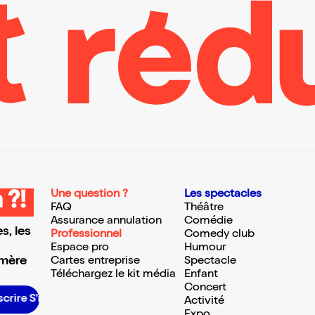
Une question ?
Les spectacles
 ?!
FAQ
Théâtre
Assurance annulation
Comédie
s, les
Professionnel
Comedy club
Espace pro
Humour
 mère
Cartes entreprise
Spectacle
Téléchargez le kit média
Enfant
Concert
re S’inscrire S’inscrire S’inscrire S’inscrire S’inscrire S’inscrire S’inscrire S’inscrire S’inscrire S’inscrire S’inscrire
Activité