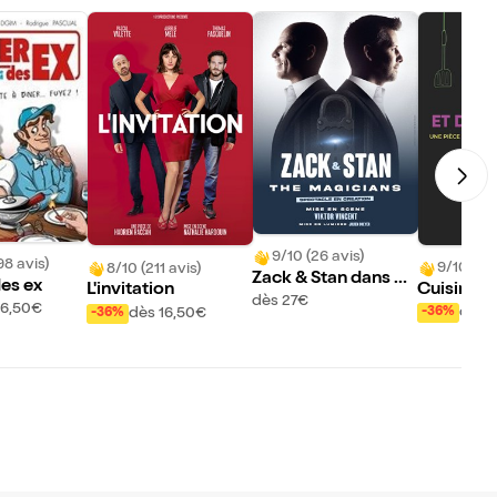
9/10 (26 avis)
98 avis)
9/10 (13 
8/10 (211 avis)
Zack & Stan dans Th
des ex
Cuisine e
L'invitation
e Magicians
dès 27€
16,50€
nces
dès 
dès 16,50€
-36%
-36%