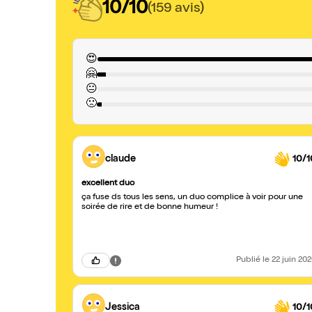
10/10
(159 avis)
😍
🤗
😐
🙁
claude
10/1
excellent duo
ça fuse ds tous les sens, un duo complice à voir pour une
soirée de rire et de bonne humeur !
Publié
le 22 juin 20
Jessica
10/1