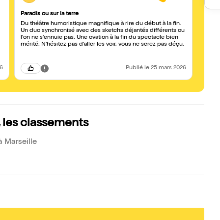
Paradis ou sur la terre
Très 
Du théâtre humoristique magnifique à rire du début à la fin.
Bravo 
Un duo synchronisé avec des sketchs déjantés différents ou
de bo
l'on ne s'ennuie pas. Une ovation à la fin du spectacle bien
mérité. N'hésitez pas d'aller les voir, vous ne serez pas déçu.
26
Publié
le 25 mars 2026
i, les classements
à Marseille