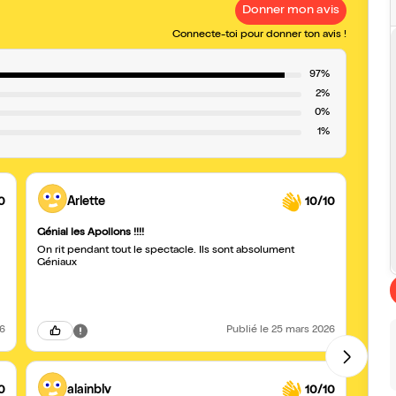
Donner mon avis
Connecte-toi pour donner ton avis !
97%
2%
0%
1%
0
Arlette
10/10
Génial les Apollons !!!!
Quelle
On rit pendant tout le spectacle. Ils sont absolument
Nos zy
Géniaux
spectacle. Un vrai bonheur de v
Willia
loin. Bravo les garçons et nous vous souhaitons tout le
meille
26
Publié
le 25 mars 2026
0
alainblv
10/10