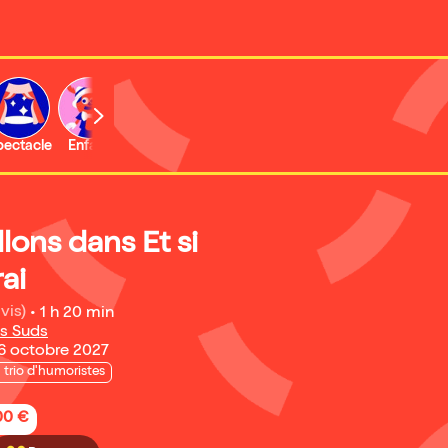
b
pectacle
Enfant
Concert
Activité
lons dans Et si
rai
vis)
•
1 h 20 min
s Suds
16 octobre 2027
 trio d'humoristes
,00 €