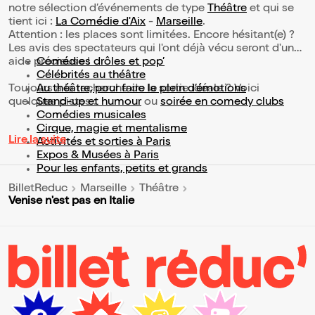
notre sélection d’événements de type
Théâtre
et qui se
tient ici :
La Comédie d'Aix
-
Marseille
.
Attention : les places sont limitées. Encore hésitant(e) ?
Les avis des spectateurs qui l'ont déjà vécu seront d'une
aide précieuse !
Comédies drôles et pop’
Célébrités au théâtre
Toujours à la recherche de la sortie idéale ? Voici
Au théâtre, pour faire le plein d’émotions
quelques pistes :
Stand-up et humour
ou
soirée en comedy clubs
Comédies musicales
Cirque, magie et mentalisme
Lire la suite
Activités et sorties à Paris
Expos & Musées à Paris
Pour les enfants, petits et grands
BilletReduc
Marseille
Théâtre
Venise n'est pas en Italie