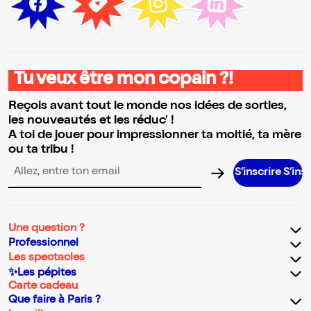
Tu veux être mon copain ?!
Reçois avant tout le monde nos idées de sorties,
les nouveautés et les réduc' !
A toi de jouer pour impressionner ta moitié, ta mère
ou ta tribu !
S’inscrire S’inscrire S’in
Adresse email pour la newsletter
Une question ?
Professionnel
Les spectacles
✨Les pépites
Carte cadeau
Que faire à Paris ?