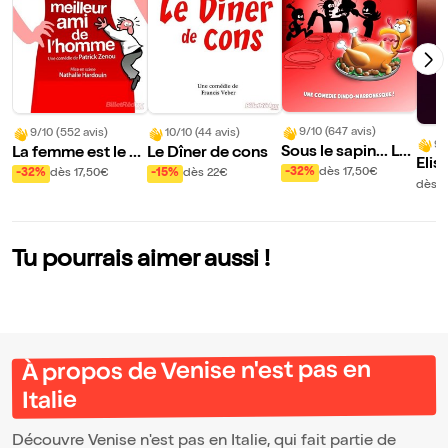
9/10 (647 avis)
9/10 (552 avis)
10/10 (44 avis)
9/
Sous le sapin... Le
La femme est le m
Le Dîner de cons
Elis
s emmerdes !
eilleur ami de l'ho
-32%
dès 17,50€
-32%
dès 17,50€
-15%
dès 22€
ans 
dès 3
mme
de 
Tu pourrais aimer aussi !
À propos de Venise n'est pas en
Italie
Découvre Venise n'est pas en Italie, qui fait partie de