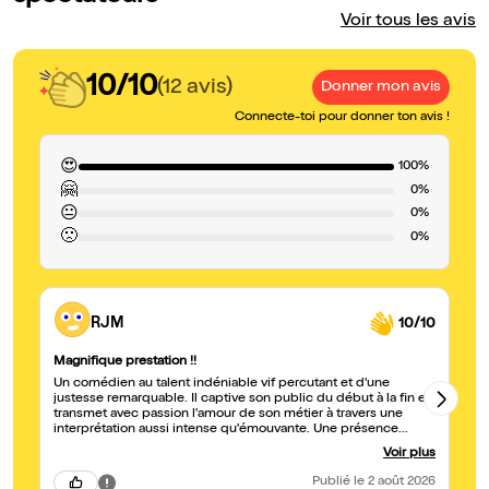
Voir tous les avis
10/10
(12 avis)
Donner mon avis
Connecte-toi pour donner ton avis !
😍
100%
🤗
0%
😐
0%
🙁
0%
RJM
10/10
Magnifique prestation !!
Un
Un comédien au talent indéniable vif percutant et d'une
Le
justesse remarquable. Il captive son public du début à la fin et
d’é
transmet avec passion l'amour de son métier à travers une
se
interprétation aussi intense qu'émouvante. Une présence
pa
scénique qui laisse présager un très bel avenir. Bravo pour ce
Voir plus
moment de théâtre d'une grande qualité !
Publié
le 2 août 2026