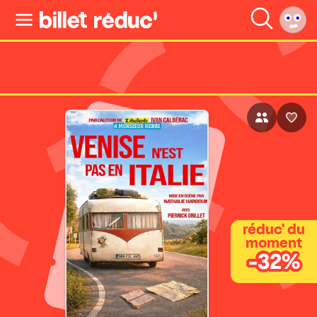
réduc' du
moment
-32%