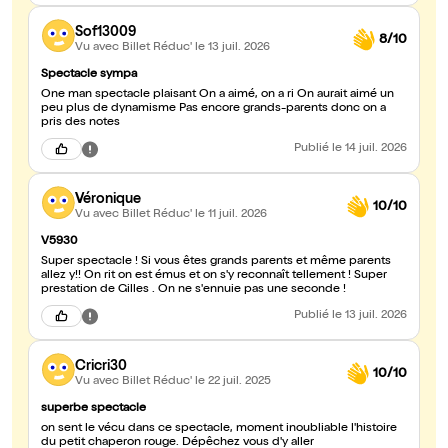
Sof13009
8/10
Vu avec Billet Réduc'
le 13 juil. 2026
Spectacle sympa
One man spectacle plaisant On a aimé, on a ri On aurait aimé un
peu plus de dynamisme Pas encore grands-parents donc on a
pris des notes
Publié
le 14 juil. 2026
Véronique
10/10
Vu avec Billet Réduc'
le 11 juil. 2026
V5930
Super spectacle ! Si vous êtes grands parents et même parents
allez y!! On rit on est émus et on s'y reconnaît tellement ! Super
prestation de Gilles . On ne s'ennuie pas une seconde !
Publié
le 13 juil. 2026
Cricri30
10/10
Vu avec Billet Réduc'
le 22 juil. 2025
superbe spectacle
on sent le vécu dans ce spectacle, moment inoubliable l'histoire
du petit chaperon rouge. Dépêchez vous d'y aller