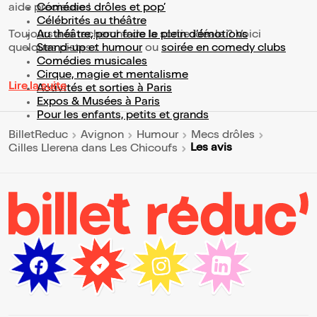
aide précieuse !
Comédies drôles et pop’
Célébrités au théâtre
Toujours à la recherche de la sortie idéale ? Voici
Au théâtre, pour faire le plein d’émotions
quelques pistes :
Stand-up et humour
ou
soirée en comedy clubs
Comédies musicales
Cirque, magie et mentalisme
Lire la suite
Activités et sorties à Paris
Expos & Musées à Paris
Pour les enfants, petits et grands
BilletReduc
Avignon
Humour
Mecs drôles
Les avis
Gilles Llerena dans Les Chicoufs