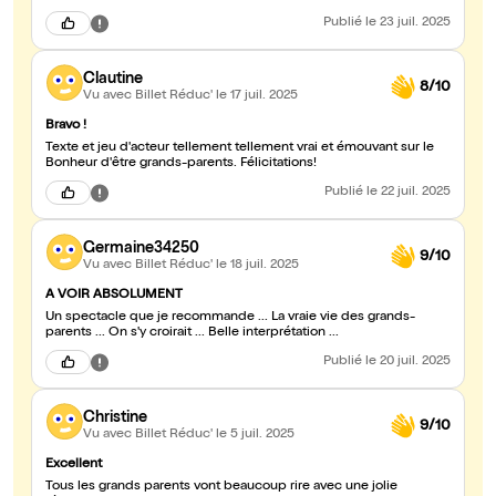
Publié
le 23 juil. 2025
Clautine
8/10
Vu avec Billet Réduc'
le 17 juil. 2025
Bravo !
Texte et jeu d'acteur tellement tellement vrai et émouvant sur le
Bonheur d'être grands-parents. Félicitations!
Publié
le 22 juil. 2025
Germaine34250
9/10
Vu avec Billet Réduc'
le 18 juil. 2025
A VOIR ABSOLUMENT
Un spectacle que je recommande ... La vraie vie des grands-
parents ... On s'y croirait ... Belle interprétation ...
Publié
le 20 juil. 2025
Christine
9/10
Vu avec Billet Réduc'
le 5 juil. 2025
Excellent
Tous les grands parents vont beaucoup rire avec une jolie