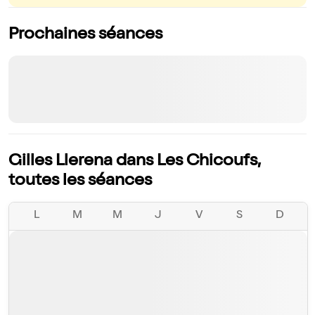
Prochaines séances
Gilles Llerena dans Les Chicoufs,
toutes les séances
L
M
M
J
V
S
D