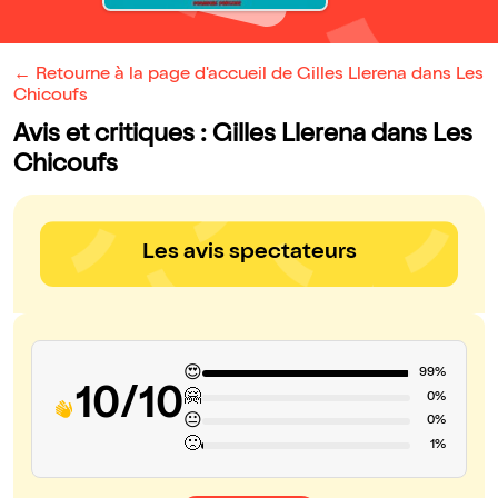
← Retourne à la page d'accueil de Gilles Llerena dans Les
Chicoufs
Avis et critiques : Gilles Llerena dans Les
Chicoufs
Les avis spectateurs
😍
99%
10/10
🤗
0%
😐
0%
🙁
1%