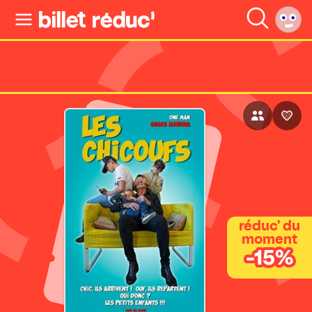
réduc' du
moment
-15%