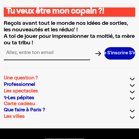
Tu veux être mon copain ?!
Reçois avant tout le monde nos idées de sorties,
les nouveautés et les réduc' !
A toi de jouer pour impressionner ta moitié, ta mère
ou ta tribu !
S’inscrire S’inscrire
Adresse email pour la newsletter
Une question ?
Professionnel
Les spectacles
✨Les pépites
Carte cadeau
Que faire à Paris ?
Les villes