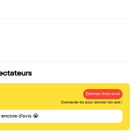
pectateurs
Donner mon avis
Connecte-toi pour donner ton avis !
s encore d'avis 😭