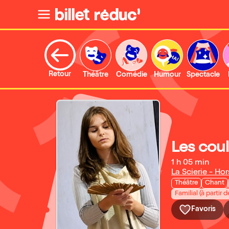
Retour
Théâtre
Comédie
Humour
Spectacle
Les coul
1 h 05 min
La Scierie - Ho
Théâtre
Chant
Familial (à partir d
Favoris