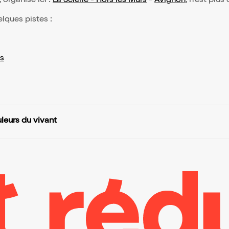
, organisé ici :
La Scierie - Hors les Murs
-
Avignon
, n'est plus
elques pistes :
s
leurs du vivant