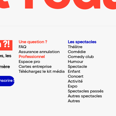
Une question ?
Les spectacles
 ?!
FAQ
Théâtre
Assurance annulation
Comédie
s, les
Professionnel
Comedy club
Espace pro
Humour
 mère
Cartes entreprise
Spectacle
Téléchargez le kit média
Enfant
Concert
re S’inscrire S’inscrire S’inscrire S’inscrire S’inscrire S’inscrire S’inscrire S’inscrire S’inscrire S’inscrire S’inscrire
Activité
Expo
Spectacles passés
Autres spectacles
Autres