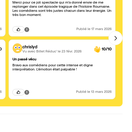
Merci pour ce joli spectacle qui m'a donné envie de me
Pièce
replonger dans cet épisode tragique de l'histoire Roumaine.
ignobles du 
Les comédiens sont très justes chacun dans leur énergie. Un
événe
très bon moment.
frère 
entre 
malen
boule
26
Publié
le 17 mars 2026
Clémen
parte
senti
extrêm
chrislyd
de loi
0
10/10
Vu avec Billet Réduc'
le 23 févr. 2026
entre 
Un passé vécu
Enfant
Bravo aux comédiens pour cette intense et digne
Les e
interprétation. L'émotion était palpable !
l’his
enfan
survi
comme
enfan
frère
26
Publié
le 13 mars 2026
méfian
giflen
retro
et ren
inten