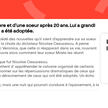
rère et d'une soeur après 20 ans. Lui a grandi
 a été adoptée.
xcédé des nouvelles qu'il vient d'apprendre sur sa soeur
s la chute du dictateur Nicolae Ceaucescu. A peine
ronica, que celle ci réapparait dans sa vie, rouvrant
uvre alors comment leur soeur Mirela les réunit
 que fut Nicolae Ceaucescu.
ettent d' appréhender le calvaire organisé de certains
stionner sur les répercussions dramatiques de ceux qui
du déracinement de ceux qui ont été adoptés. Un écho
t, mais une nuit qui pourrait conduire à l'apaisement, à la