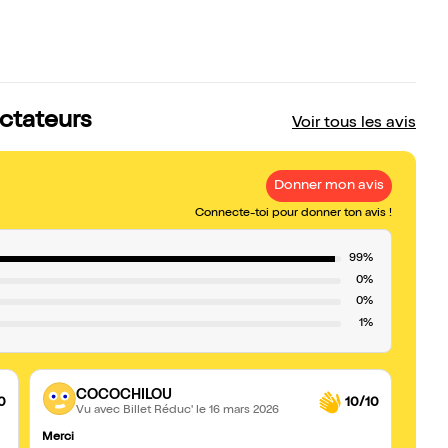
ectateurs
Voir tous les avis
Donner mon avis
Connecte-toi pour donner ton avis !
99%
0%
0%
1%
COCOCHILOU
0
10/10
Vu avec Billet Réduc'
le 16 mars 2026
Merci
Reven