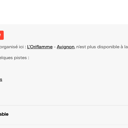
e
 organisé ici :
L’Oriflamme
-
Avignon
, n'est plus disponible à l
elques pistes :
s
able