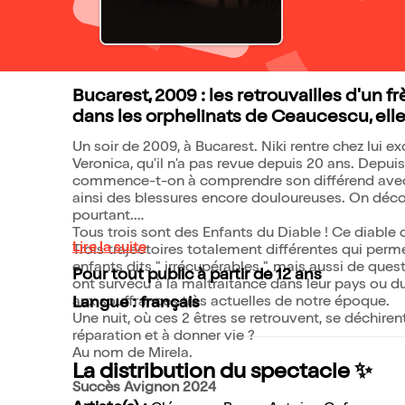
Bucarest, 2009 : les retrouvailles d'un f
dans les orphelinats de Ceaucescu, elle
Un soir de 2009, à Bucarest. Niki rentre chez lui e
Veronica, qu'il n'a pas revue depuis 20 ans. Depui
commence-t-on à comprendre son différend avec Ve
ainsi des blessures encore douloureuses. On déco
pourtant.
Tous trois sont des Enfants du Diable ! Ce diable
Lire la suite
Trois trajectoires totalement différentes qui perm
enfants dits " irrécupérables ", mais aussi de que
Pour tout public à partir de 12 ans
ont survécu à la maltraitance dans leur pays ou 
aux souffrances très actuelles de notre époque.
Langue : français
Une nuit, où ces 2 êtres se retrouvent, se déchiren
réparation et à donner vie ?
Au nom de Mirela.
La distribution du spectacle ✨
Succès Avignon 2024