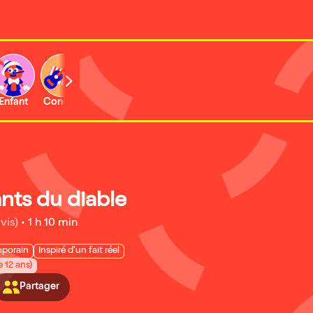
Enfant
Concert
Activité
nts du diable
vis)
•
1 h 10 min
porain
Inspiré d'un fait réel
e 12 ans)
Partager