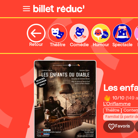
Retour
Théâtre
Comédie
Humour
Spectacle
Les enfa
10/10
(149 a
L’Oriflamme
Théâtre
Contem
Familial (à partir d
Favoris