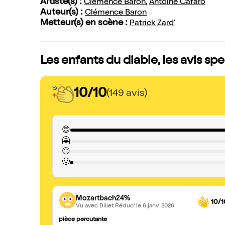
Artiste(s) :
Clémence Baron
,
Antoine Cafaro
Auteur(s) :
Clémence Baron
Metteur(s) en scène :
Patrick Zard'
Les enfants du diable, les avis sp
10/10
(149 avis)
😍
🤗
😐
🙁
Mozartbach24%
10/1
Vu avec Billet Réduc'
le 6 janv. 2026
pièce percutante