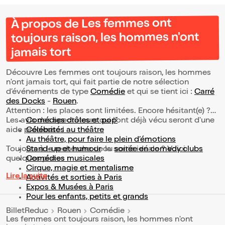
À propos de Les femmes ont
toujours raison, les hommes n'ont
jamais tort
Découvre Les femmes ont toujours raison, les hommes
n'ont jamais tort, qui fait partie de notre sélection
d’événements de type
Comédie
et qui se tient ici :
Carré
des Docks
-
Rouen
.
Attention : les places sont limitées. Encore hésitant(e) ?
Les avis des spectateurs qui l'ont déjà vécu seront d'une
Comédies drôles et pop’
aide précieuse !
Célébrités au théâtre
Au théâtre, pour faire le plein d’émotions
Toujours à la recherche de la sortie idéale ? Voici
Stand-up et humour
ou
soirée en comedy clubs
quelques pistes :
Comédies musicales
Cirque, magie et mentalisme
Lire la suite
Activités et sorties à Paris
Expos & Musées à Paris
Pour les enfants, petits et grands
BilletReduc
Rouen
Comédie
Les femmes ont toujours raison, les hommes n'ont