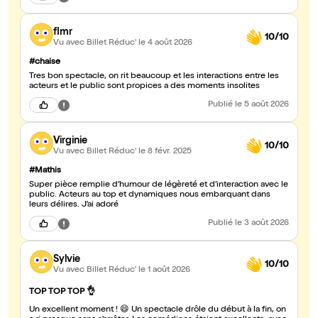
flmr
10/10
Vu avec Billet Réduc'
le 4 août 2026
#chaise
Tres bon spectacle, on rit beaucoup et les interactions entre les
acteurs et le public sont propices a des moments insolites
Publié
le 5 août 2026
Virginie
10/10
Vu avec Billet Réduc'
le 8 févr. 2025
#Mathis
Super pièce remplie d’humour de légèreté et d’interaction avec le
public. Acteurs au top et dynamiques nous embarquant dans
leurs délires. J’ai adoré
Publié
le 3 août 2026
Sylvie
10/10
Vu avec Billet Réduc'
le 1 août 2026
TOP TOP TOP 👌
Un excellent moment ! 😄 Un spectacle drôle du début à la fin, on