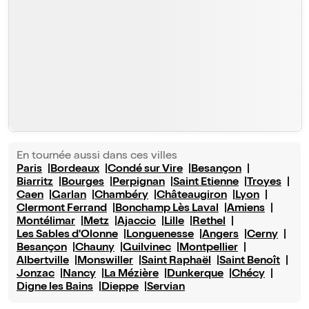
En tournée aussi dans ces villes
Paris
Bordeaux
Condé sur Vire
Besançon
Biarritz
Bourges
Perpignan
Saint Etienne
Troyes
Caen
Garlan
Chambéry
Châteaugiron
Lyon
Clermont Ferrand
Bonchamp Lès Laval
Amiens
Montélimar
Metz
Ajaccio
Lille
Rethel
Les Sables d'Olonne
Longuenesse
Angers
Cerny
Besançon
Chauny
Guilvinec
Montpellier
Albertville
Monswiller
Saint Raphaël
Saint Benoît
Jonzac
Nancy
La Mézière
Dunkerque
Chécy
Digne les Bains
Dieppe
Servian