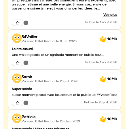
a ri presque sans s’arrêter. Les comédiens étaient excellents, avec
un super rythme et une belle énergie. Si vous avez envie de
passer une soirée à rire et à vous changer les idées, je
recommande sans hésiter ! #matis
Voir plus
Publié
le 1 août 2026
84Voilier
10/10
Vu avec Billet Réduc'
le 6 juil. 2026
Le rire assuré
Une vraie rigolade et un agréable moment on oublie tout…
Publié
le 1 août 2026
Samir
10/10
Vu avec Billet Réduc'
le 25 juil. 2026
Super soirée
super moment passé avec les acteurs et le publique #YvesetRosa
Publié
le 26 juil. 2026
Patricia
10/10
Vu avec Billet Réduc'
le 28 déc. 2023