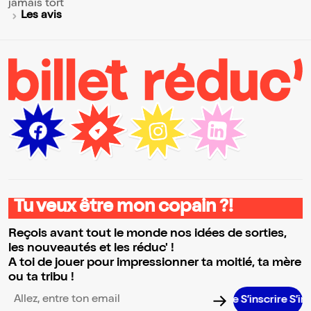
jamais tort
Les avis
Tu veux être mon copain ?!
Reçois avant tout le monde nos idées de sorties,
les nouveautés et les réduc' !
A toi de jouer pour impressionner ta moitié, ta mère
ou ta tribu !
S’inscrire S’inscrire
Adresse email pour la newsletter