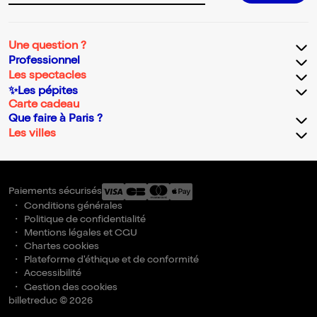
Une question ?
Professionnel
Les spectacles
✨Les pépites
Carte cadeau
Que faire à Paris ?
Les villes
Paiements sécurisés
Conditions générales
Politique de confidentialité
Mentions légales et CGU
Chartes cookies
Plateforme d'éthique et de conformité
Accessibilité
Gestion des cookies
billetreduc © 2026