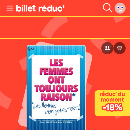
réduc' du
moment
-18%