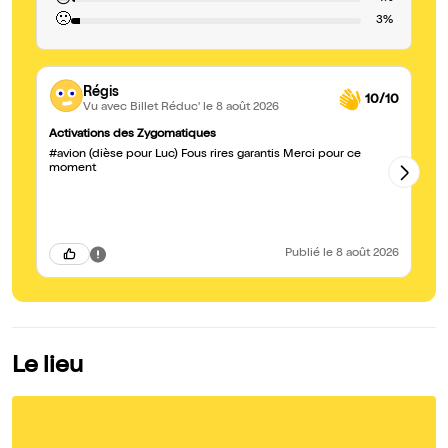
😐
🙁
3%
Régis
10/10
Vu avec Billet Réduc'
le 8 août 2026
Activations des Zygomatiques
Su
#avion (dièse pour Luc) Fous rires garantis Merci pour ce
Me
moment
#v
Publié
le 8 août 2026
Le lieu