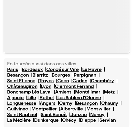
En tournée aussi dans ces villes
Paris
Bordeaux
Condé sur Vire
Le Havre
Besançon
Biarritz
Bourges
Perpignan
Saint Etienne
Troyes
Caen
Garlan
Chambéry
Châteaugiron
Lyon
Clermont Ferrand
Bonchamp Lès Laval
Amiens
Montélimar
Metz
Ajaccio
Lille
Rethel
Les Sables d'Olonne
Longuenesse
Angers
Cerny
Besançon
Chauny
Guilvinec
Montpellier
Albertville
Monswiller
Saint Raphaël
Saint Benoît
Jonzac
Nancy
La Mézière
Dunkerque
Chécy
Dieppe
Servian