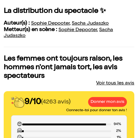
La distribution du spectacle ✨
Auteur(s) :
Sophie Depooter
,
Sacha Judaszko
Metteur(s) en scène :
Sophie Depooter
,
Sacha
Judaszko
Les femmes ont toujours raison, les
hommes n'ont jamais tort, les avis
spectateurs
Voir tous les avis
9/10
(4263 avis)
Donner mon avis
Connecte-toi pour donner ton avis !
😍
94%
🤗
2%
1%