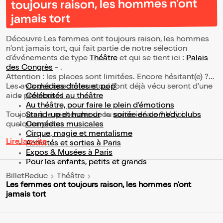
toujours raison, les hommes n'ont
jamais tort
Découvre Les femmes ont toujours raison, les hommes
n'ont jamais tort, qui fait partie de notre sélection
d’événements de type
Théâtre
et qui se tient ici :
Palais
des Congrès
- .
Attention : les places sont limitées. Encore hésitant(e) ?
Les avis des spectateurs qui l'ont déjà vécu seront d'une
Comédies drôles et pop’
aide précieuse !
Célébrités au théâtre
Au théâtre, pour faire le plein d’émotions
Toujours à la recherche de la sortie idéale ? Voici
Stand-up et humour
ou
soirée en comedy clubs
quelques pistes :
Comédies musicales
Cirque, magie et mentalisme
Lire la suite
Activités et sorties à Paris
Expos & Musées à Paris
Pour les enfants, petits et grands
BilletReduc
Théâtre
Les femmes ont toujours raison, les hommes n'ont
jamais tort