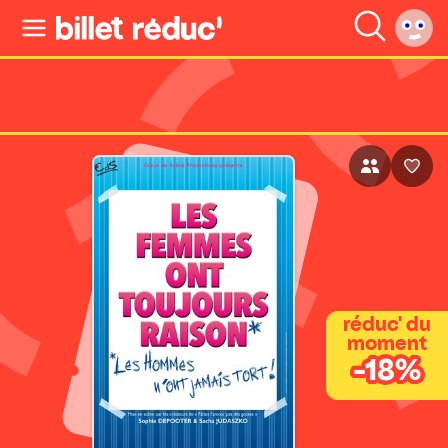
réduc' du
moment
-18%