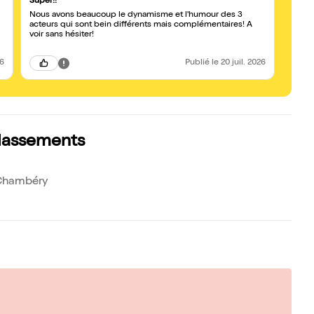
Super!!
vous s
Nous avons beaucoup le dynamisme et l'humour des 3
après 
acteurs qui sont bein différents mais complémentaires! A
sans fausses 
voir sans hésiter!
étude
26
Publié
le 20 juil. 2026
classements
 Chambéry