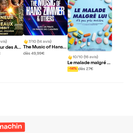
7/10 (14 avis)
vis)
The Music of Hans Z
ur des Ann
immer & others - A c
 Hobbit en
dès 49,99€
€
10/10 (16 avis)
elebration of film m
Aix les Bai
Le malade malgré lu
usic | Aix les Bains
i
dès 27€
-14%
machin