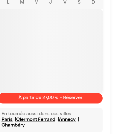
L
M
M
J
V
S
D
À partir de 27,00 € - Réserver
En tournée aussi dans ces villes
Paris
Clermont Ferrand
Annecy
Chambéry