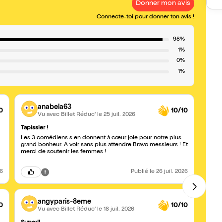
Donner mon avis
Connecte-toi pour donner ton avis !
98%
1%
0%
1%
anabela63
0
10/10
Vu avec Billet Réduc'
le 25 juil. 2026
Tapissier !
Les m
Les 3 comédiens s en donnent à cœur joie pour notre plus
Vous 
grand bonheur. A voir sans plus attendre Bravo messieurs ! Et
merci de soutenir les femmes !
26
Publié
le 26 juil. 2026
angyparis-8eme
0
10/10
Vu avec Billet Réduc'
le 18 juil. 2026