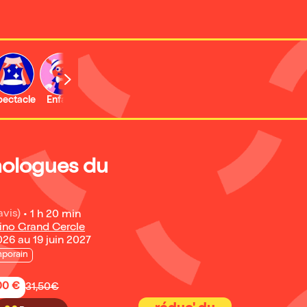
b
pectacle
Enfant
Concert
Activité
Expo et musée
ologues du
avis)
•
1 h 20 min
ino Grand Cercle
26 au 19 juin 2027
porain
,00 €
31,50€