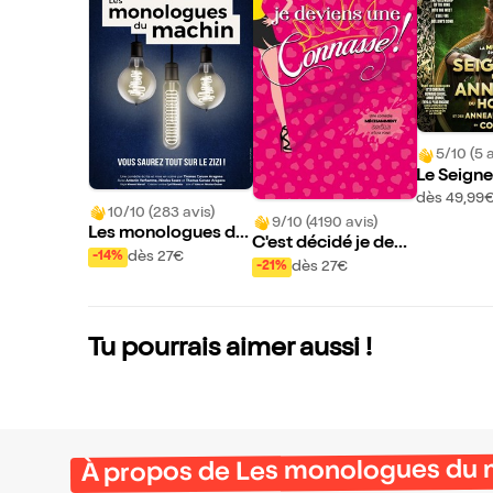
5/10 (5 a
Le Seigne
eaux & Le
dès 49,99
10/10 (283 avis)
concert | 
9/10 (4190 avis)
Les monologues du
ns
C'est décidé je devi
machin
dès 27€
-14%
ens une connasse |
dès 27€
-21%
Aix les Bains
Tu pourrais aimer aussi !
À propos de Les monologues du 