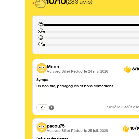
10/10
(283 avis)
😍
🤗
😐
🙁
Moon
8/1
Vu avec Billet Réduc'
le 24 mai 2026
Sympa
Un bon trio, pédagogues et bons comédiens.
Publié
le 3 août 20
pacou75
10/1
Vu avec Billet Réduc'
le 25 juil. 2026