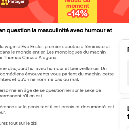
réduc' du
Partager
moment
-14%
n question la masculinité avec humour et
 vagin d'Eve Ensler, premier spectacle féministe et
ué dans le monde entier. Les monologues du machin
par Thomas Caruso Aragona.
mme d'aujourd'hui avec humour et bienveillance. Un
is comédiens émouvants vous parlent du machin, cette
jambes et qu'on ne nomme pas ou mal.
rsonne en âge de se questionner sur le sexe de
ermanent s'il en est.
érence sur le pénis tant il est précis et documenté, est
ur.
ez tout sur le zizi.