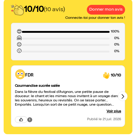
10/10
(10 avis)
Donner mon avis
Connecte-toi pour donner ton avis !
😍
100%
🤗
0%
😐
0%
🙁
0%
FDR
10/10
Gourmandise sucrée salée
Ém
Dans la fièvre du festival d'Avignon, une petite pause de
Br
douceur: le chant et les mimes nous invitent à un voyage dans
mo
les souvenirs, heureux ou revisités. On se laisse porter...
fo
Emportés. Lorsqu'on sort de ce petit nuage, une question
re
pourtant: et nous, quel rapport avons-nous avec notre passé ?
av
Voir plus
Pas forcément facile. Merci pour ce moment.
le
ra
Publié
le 21 juil. 2026
le
de