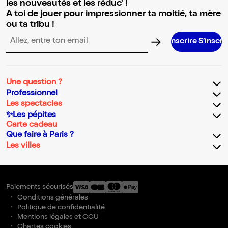
les nouveautés et les réduc' !
A toi de jouer pour impressionner ta moitié, ta mère
ou ta tribu !
S’inscrire S’inscrire S’inscrire
Adresse email pour la newsletter
Une question ?
Professionnel
Les spectacles
✨Les pépites
Carte cadeau
Que faire à Paris ?
Les villes
Paiements sécurisés
Conditions générales
Politique de confidentialité
Mentions légales et CGU
Chartes cookies