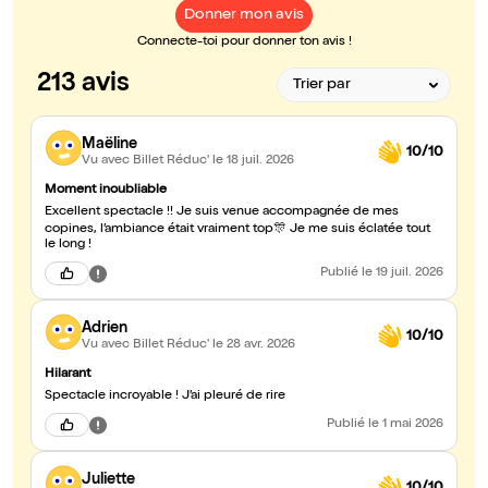
Donner mon avis
Connecte-toi pour donner ton avis !
213 avis
Maëline
10/10
Vu avec Billet Réduc'
le 18 juil. 2026
Moment inoubliable
Excellent spectacle !! Je suis venue accompagnée de mes
copines, l’ambiance était vraiment top🎊 Je me suis éclatée tout
le long !
Publié
le 19 juil. 2026
Adrien
10/10
Vu avec Billet Réduc'
le 28 avr. 2026
Hilarant
Spectacle incroyable ! J’ai pleuré de rire
Publié
le 1 mai 2026
Juliette
10/10