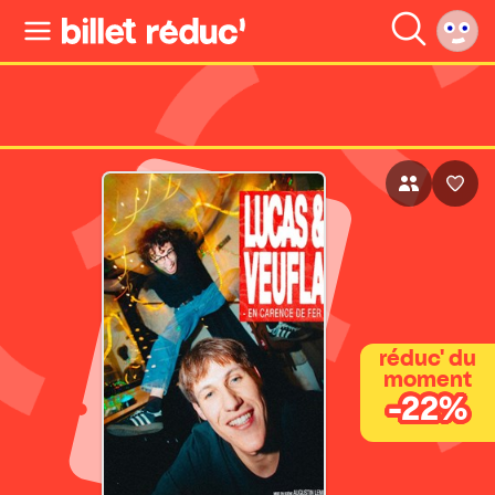
réduc' du
moment
-22%