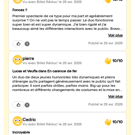
Vu avec Billet Réduc'
le 28 avr. 2026
Foncez !!
Premier spectacle de ce type pour ma part et agréablement
surprise !! On ne voit pas le temps passer. Le duo fonctionne
super bien et est super dynamique. J'ai bien rigolé et j'ai
beaucoup aimé les différentes interactions avec le public. Bravo à
toute l'équipe !
Voir plus
Publié
le 29 avr. 2026
pierre
10/10
Vu avec Billet Réduc'
le 28 avr. 2026
Lucas et Veufla dans En carence de fer
Un duo de deux jeunes humoristes très dynamiques et pleins
d'énergie qu'ils partagent généreusement avec le public qu'il fait
participer. Il sont parfois drôles, parfois moins. Big up pour les
nombreux et différents changements de costumes et la mise en
scène plus globalement
Voir plus
Publié
le 29 avr. 2026
Cedric
10/10
Vu avec Billet Réduc'
le 28 avr. 2026
Incroyable