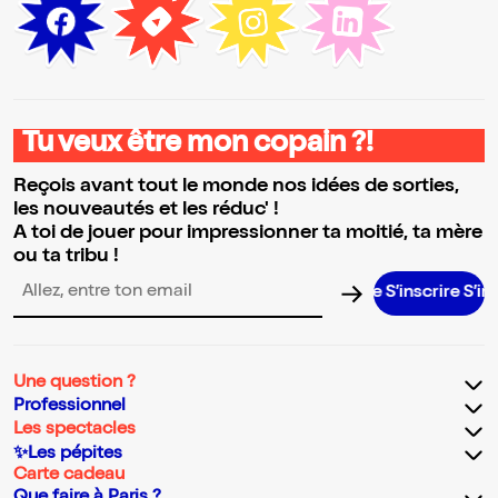
Tu veux être mon copain ?!
Reçois avant tout le monde nos idées de sorties,
les nouveautés et les réduc' !
A toi de jouer pour impressionner ta moitié, ta mère
ou ta tribu !
S’inscrire S’inscrir
Adresse email pour la newsletter
Une question ?
Professionnel
Les spectacles
✨Les pépites
Carte cadeau