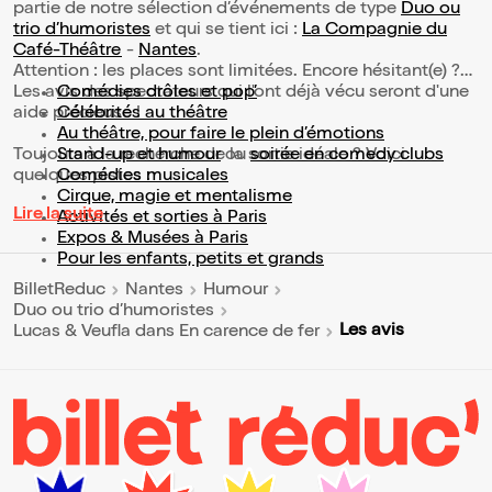
partie de notre sélection d’événements de type
Duo ou
trio d’humoristes
et qui se tient ici :
La Compagnie du
Café-Théâtre
-
Nantes
.
Attention : les places sont limitées. Encore hésitant(e) ?
Les avis des spectateurs qui l'ont déjà vécu seront d'une
Comédies drôles et pop’
aide précieuse !
Célébrités au théâtre
Au théâtre, pour faire le plein d’émotions
Toujours à la recherche de la sortie idéale ? Voici
Stand-up et humour
ou
soirée en comedy clubs
quelques pistes :
Comédies musicales
Cirque, magie et mentalisme
Lire la suite
Activités et sorties à Paris
Expos & Musées à Paris
Pour les enfants, petits et grands
BilletReduc
Nantes
Humour
Duo ou trio d’humoristes
Les avis
Lucas & Veufla dans En carence de fer