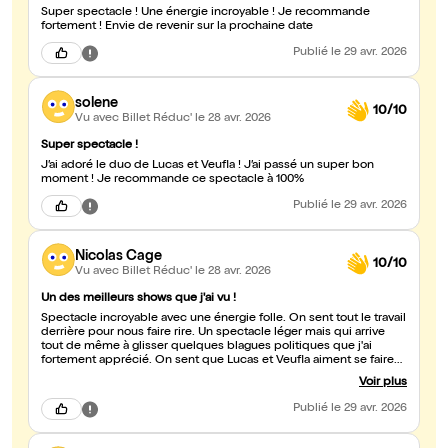
Super spectacle ! Une énergie incroyable ! Je recommande
fortement ! Envie de revenir sur la prochaine date
Publié
le 29 avr. 2026
solene
10/10
Vu avec Billet Réduc'
le 28 avr. 2026
Super spectacle !
J’ai adoré le duo de Lucas et Veufla ! J’ai passé un super bon
moment ! Je recommande ce spectacle à 100%
Publié
le 29 avr. 2026
Nicolas Cage
10/10
Vu avec Billet Réduc'
le 28 avr. 2026
Un des meilleurs shows que j'ai vu !
Spectacle incroyable avec une énergie folle. On sent tout le travail
derrière pour nous faire rire. Un spectacle léger mais qui arrive
tout de même à glisser quelques blagues politiques que j'ai
fortement apprécié. On sent que Lucas et Veufla aiment se faire
rire, et ça nous fais rire aussi !
Voir plus
Publié
le 29 avr. 2026