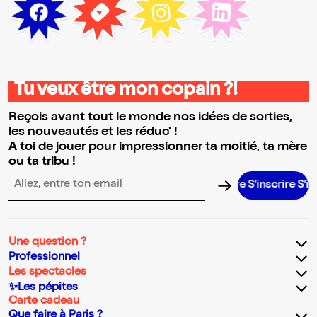
Tu veux être mon copain ?!
Reçois avant tout le monde nos idées de sorties,
les nouveautés et les réduc' !
A toi de jouer pour impressionner ta moitié, ta mère
ou ta tribu !
S’inscrire S’inscrire
Adresse email pour la newsletter
Une question ?
Professionnel
Les spectacles
✨Les pépites
Carte cadeau
Que faire à Paris ?