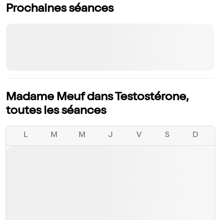
Prochaines séances
Madame Meuf dans Testostérone,
toutes les séances
L
M
M
J
V
S
D