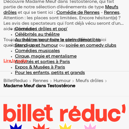
Découvre Madame Meuf dans Testostérone, qui fait
partie de notre sélection d’événements de type
Meufs
drôles
et qui se tient ici :
Comédie de Rennes
-
Rennes
.
Attention : les places sont limitées. Encore hésitant(e) ?
Les avis des spectateurs qui l'ont déjà vécu seront d'une
aide précieuse !
Comédies drôles et pop’
Célébrités au théâtre
Toujours à la recherche de la sortie idéale ? Voici
Au théâtre, pour faire le plein d’émotions
quelques pistes :
Stand-up et humour
ou
soirée en comedy clubs
Comédies musicales
Cirque, magie et mentalisme
Lire la suite
Activités et sorties à Paris
Expos & Musées à Paris
Pour les enfants, petits et grands
BilletReduc
Rennes
Humour
Meufs drôles
Madame Meuf dans Testostérone