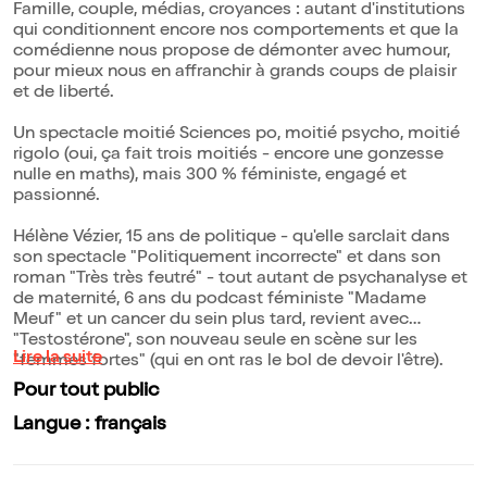
Famille, couple, médias, croyances : autant d'institutions
qui conditionnent encore nos comportements et que la
comédienne nous propose de démonter avec humour,
pour mieux nous en affranchir à grands coups de plaisir
et de liberté.
Un spectacle moitié Sciences po, moitié psycho, moitié
rigolo (oui, ça fait trois moitiés - encore une gonzesse
nulle en maths), mais 300 % féministe, engagé et
passionné.
Hélène Vézier, 15 ans de politique - qu'elle sarclait dans
son spectacle "Politiquement incorrecte" et dans son
roman "Très très feutré" - tout autant de psychanalyse et
de maternité, 6 ans du podcast féministe "Madame
Meuf" et un cancer du sein plus tard, revient avec
"Testostérone", son nouveau seule en scène sur les
Lire la suite
"femmes fortes" (qui en ont ras le bol de devoir l'être).
Pour tout public
Langue : français