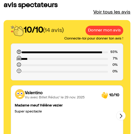
avis spectateurs
Voir tous les avis
10/10
(14 avis)
Donner mon avis
Connecte-toi pour donner ton avis !
😍
93%
🤗
7%
😐
0%
🙁
0%
Valentino
10/10
Vu avec Billet Réduc'
le 29 nov. 2025
Madame meuf Hélène vezier
Hu
Super spectacle
J’
in
fé
d’