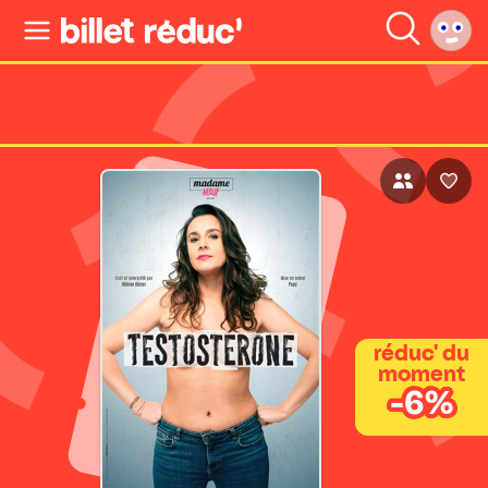
réduc' du
moment
-6%