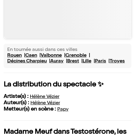
En tournée aussi dans ces villes
Rouen
Caen
Valbonne
Grenoble
Décines Charpieu
Auray
Brest
Lille
Paris
Troyes
La distribution du spectacle ✨
Artiste(s) :
Hélène Vézier
Auteur(s) :
Hélène Vézier
Metteur(s) en scène :
Papy
Madame Meuf dans Testostérone, les