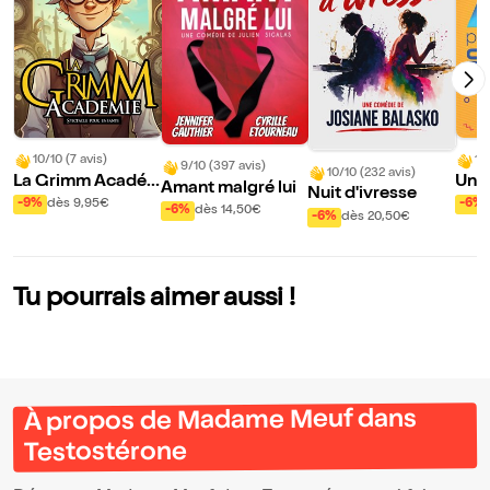
10/10 (7 avis)
10
9/10 (397 avis)
10/10 (232 avis)
La Grimm Acadé
Un a
Amant malgré lui
Nuit d'ivresse
mie
cher
-9%
dès 9,95€
-6%
-6%
dès 14,50€
-6%
dès 20,50€
Tu pourrais aimer aussi !
À propos de Madame Meuf dans
Testostérone