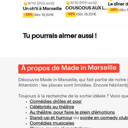
8/10 (11111 avis)
8/10 (253 avis)
Le dîner 
COUSCOUS AUX LA
Un ch'ti à Marseille
dès 
-36%
RDONS
dès 16,50€
-36%
dès 16,50€
-36%
Tu pourrais aimer aussi !
À propos de Made in Marseille
Découvre Made in Marseille, qui fait partie de notr
Attention : les places sont limitées. Encore hésitant
Toujours à la recherche de la sortie idéale ? Voici qu
Comédies drôles et pop’
Célébrités au théâtre
Au théâtre, pour faire le plein d’émotions
Stand-up et humour
ou
soirée en comedy club
Comédies musicales