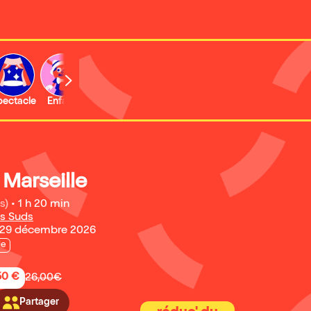
b
pectacle
Enfant
Concert
Activité
Marseille
s)
•
1 h 20 min
s Suds
 29 décembre 2026
ie
50 €
26,00€
Partager