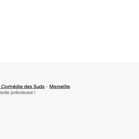
t dépenda
16,50€
 Comédie des Suds
-
Marseille
.
 aide précieuse !