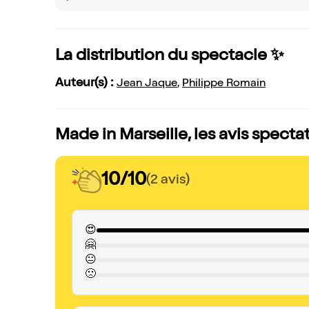
La distribution du spectacle ✨
Auteur(s) :
Jean Jaque
,
Philippe Romain
Made in Marseille, les avis specta
10/10
(2 avis)
😍
🤗
😐
🙁