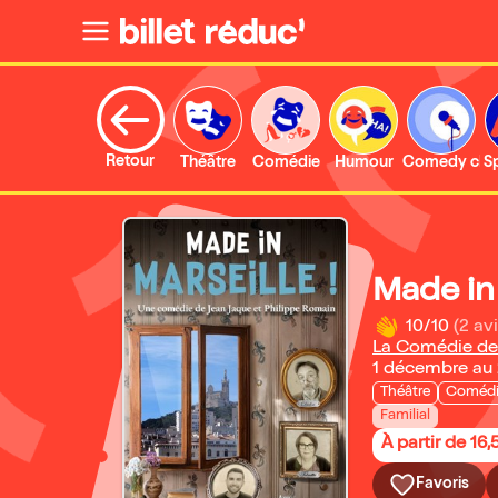
Retour
Théâtre
Comédie
Humour
Comedy clu
S
Made in 
10/10
(2 avi
La Comédie de
1 décembre au
Théâtre
Coméd
Familial
À partir de 16,
Favoris