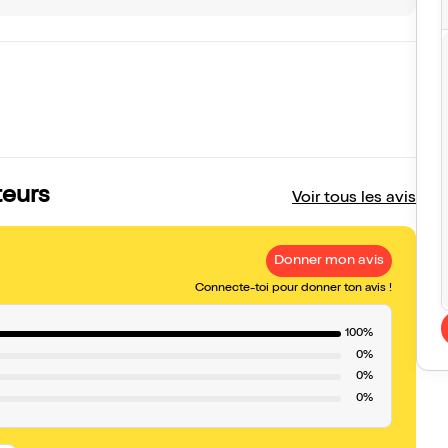
teurs
Voir tous les avis
Donner mon avis
Connecte-toi pour donner ton avis !
100%
0%
0%
0%