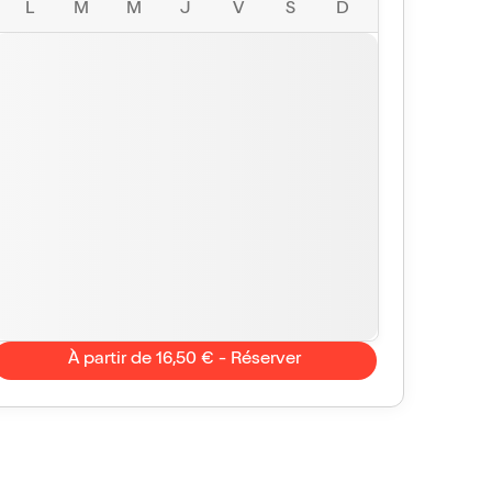
L
M
M
J
V
S
D
À partir de 16,50 € - Réserver