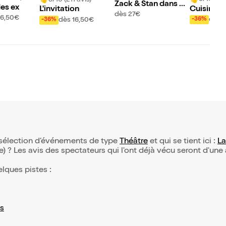
Zack & Stan dans Th
des ex
Cuisine e
L'invitation
e Magicians
dès 27€
16,50€
nces
dès 
dès 16,50€
-36%
-36%
e sélection d’événements de type
Théâtre
et qui se tient ici :
La
(e) ? Les avis des spectateurs qui l'ont déjà vécu seront d'une
elques pistes :
s