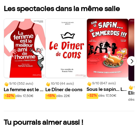
Les spectacles dans la même salle
9/10 (647 avis)
9/10 (552 avis)
10/10 (44 avis)
9/
Sous le sapin... Le
La femme est le m
Le Dîner de cons
Elis
s emmerdes !
eilleur ami de l'ho
-32%
dès 17,50€
-32%
dès 17,50€
-15%
dès 22€
ans 
dès 3
mme
de 
Tu pourrais aimer aussi !