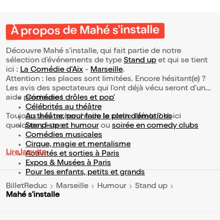
À propos de Mahé s'installe
Découvre Mahé s'installe, qui fait partie de notre
sélection d’événements de type
Stand up
et qui se tient
ici :
La Comédie d'Aix
-
Marseille
.
Attention : les places sont limitées. Encore hésitant(e) ?
Les avis des spectateurs qui l'ont déjà vécu seront d'une
aide précieuse !
Comédies drôles et pop’
Célébrités au théâtre
Toujours à la recherche de la sortie idéale ? Voici
Au théâtre, pour faire le plein d’émotions
quelques pistes :
Stand-up et humour
ou
soirée en comedy clubs
Comédies musicales
Cirque, magie et mentalisme
Lire la suite
Activités et sorties à Paris
Expos & Musées à Paris
Pour les enfants, petits et grands
BilletReduc
Marseille
Humour
Stand up
Mahé s'installe