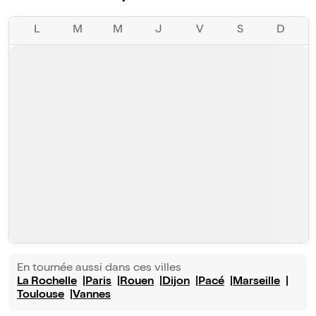
L
M
M
J
V
S
D
En tournée aussi dans ces villes
La Rochelle
Paris
Rouen
Dijon
Pacé
Marseille
Toulouse
Vannes