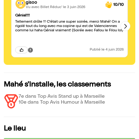
gisoo
10/10
Vu avec Billet Réduc'
le 3 juin 2026
Génial!!!!
In
Tellement drôle !!! C'était une super soirée, merci Mahé! On a
In
rigolé tout du long avec ma copine qui est de Valenciennes
comme lui haha Génial vraiment! (Soirée avec Fallou le Filou lol)
Publié
le 4 juin 2026
Mahé s'installe, les classements
7e dans Top Avis Stand up à Marseille
10e dans Top Avis Humour à Marseille
Le lieu