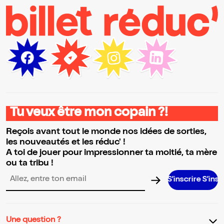
Tu veux être mon copain ?!
Reçois avant tout le monde nos idées de sorties,
les nouveautés et les réduc' !
A toi de jouer pour impressionner ta moitié, ta mère
ou ta tribu !
S’inscrire S’inscrire S’insc
Adresse email pour la newsletter
Une question ?