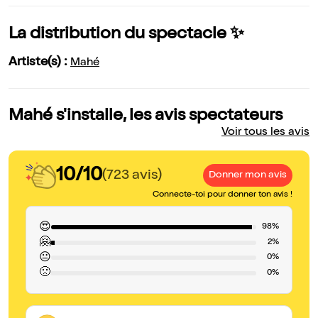
La distribution du spectacle ✨
Artiste(s) :
Mahé
Mahé s'installe, les avis spectateurs
Voir tous les avis
10/10
(723 avis)
Donner mon avis
Connecte-toi pour donner ton avis !
😍
98%
🤗
2%
😐
0%
🙁
0%