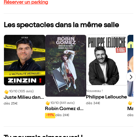
Réserver un parking
Les spectacles dans la même salle
Nouveau !
10/10 (105 avis)
Philippe Lellouche
Juste Milieu dans
Zinzin !
10/10 (441 avis)
10
dès 34€
dès 25€
Robin Gomez dan
Mar
s Viens on se rentr
-11%
dès 24€
dès 
e dedans mais for
t !