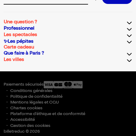
Adresse email pour la newsletter
Une question ?
Professionnel
Les spectacles
✨Les pépites
Carte cadeau
Que faire à Paris ?
Les villes
Paiements sécurisés
Conditions générales
Politique de confidentialité
Mentions légales et CGU
Chartes cookies
Plateforme d'éthique et de conformité
Accessibilité
Gestion des cookies
billetreduc © 2026