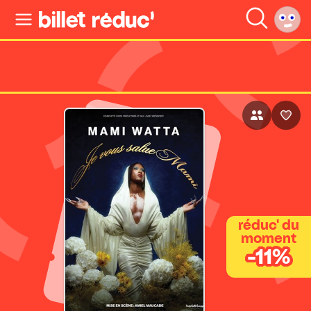
réduc' du
moment
-11%