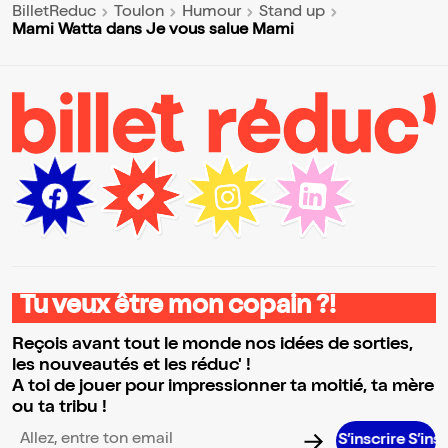
BilletReduc
Toulon
Humour
Stand up
Mami Watta dans Je vous salue Mami
Tu veux être mon copain ?!
Reçois avant tout le monde nos idées de sorties,
les nouveautés et les réduc' !
A toi de jouer pour impressionner ta moitié, ta mère
ou ta tribu !
S’inscrire S’inscrire S’in