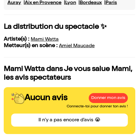
Auray
Aix en Provence
Lyon
Bordeaux
Paris
La distribution du spectacle ✨
Artiste(s) :
Mami Watta
Metteur(s) en scène :
Amiel Maucade
Mami Watta dans Je vous salue Mami,
les avis spectateurs
Aucun avis
Donner mon avis
Connecte-toi pour donner ton avis !
Il n'y a pas encore d'avis 😭