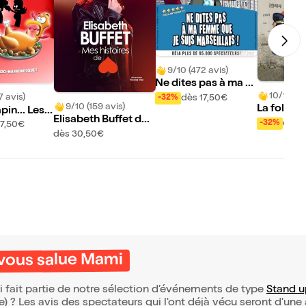
9/10 (472 avis)
Ne dites pas à ma fe
10/10 (19
mme que je suis mar
7 avis)
dès 17,50€
-32%
9/10 (159 avis)
La folle h
seillais !
pin... Les e
Elisabeth Buffet dan
femmes
!
dès 1
-32%
17,50€
s Mes histoires de c
dès 30,50€
oeur
vous salue Mami
fait partie de notre sélection d’événements de type
Stand u
(e) ? Les avis des spectateurs qui l'ont déjà vécu seront d'une