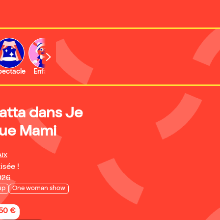
b
pectacle
Enfant
Concert
Activité
tta dans Je
lue Mami
ix
isée !
026
up
One woman show
,50 €