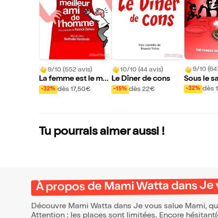
9/10 (64
9/10 (552 avis)
10/10 (44 avis)
Sous le sa
La femme est le meil
Le Dîner de cons
mmerdes 
leur ami de l'homme
dès 
dès 17,50€
dès 22€
-32%
-32%
-15%
Tu pourrais aimer aussi !
À propos de Mami Watta dans Je 
Découvre Mami Watta dans Je vous salue Mami, qui 
Attention : les places sont limitées. Encore hésitant