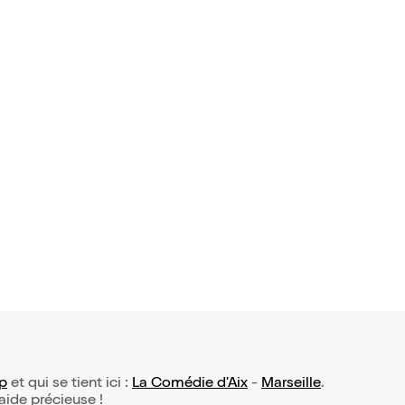
 avis)
istoire des
7,50€
p
et qui se tient ici :
La Comédie d'Aix
-
Marseille
.
 aide précieuse !