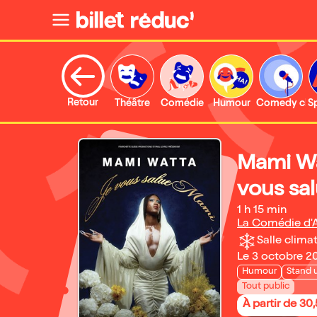
Retour
Théâtre
Comédie
Humour
Comedy clu
S
Mami Wa
vous sa
1 h 15 min
La Comédie d'A
Salle climat
Le 3 octobre 2
Humour
Stand 
Tout public
À partir de 30