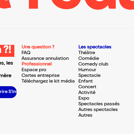
Une question ?
Les spectacles
 ?!
FAQ
Théâtre
Assurance annulation
Comédie
s, les
Professionnel
Comedy club
Espace pro
Humour
 mère
Cartes entreprise
Spectacle
Téléchargez le kit média
Enfant
Concert
 S’inscrire S’inscrire S’inscrire S’inscrire S’inscrire S’inscrire S’inscrire S’inscrire S’inscrire S’inscrire S’inscrire
Activité
Expo
Spectacles passés
Autres spectacles
Autres