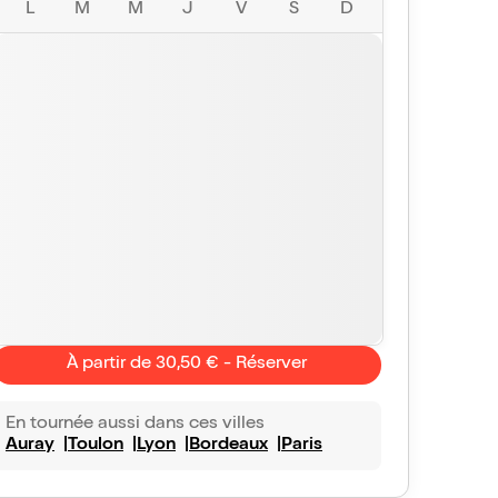
L
M
M
J
V
S
D
À partir de 30,50 € - Réserver
En tournée aussi dans ces villes
Auray
Toulon
Lyon
Bordeaux
Paris