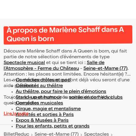
À propos de Marlène Schaff dans A
Queen is born
Découvre Marlène Schaff dans A Queen is born, qui fait
partie de notre sélection d’événements de type
Spectacle musical
et qui se tient ici :
Salle de
l'Atmosphère - Ferme du Château
-
Seine-et-Marne (77)
.
Attention : les places sont limitées. Encore hésitant(e) ?
Les avis des spectateurs qui l'ont déjà vécu seront d'une
Comédies drôles et pop’
aide précieuse !
Célébrités au théâtre
Au théâtre, pour faire le plein d’émotions
Toujours à la recherche de la sortie idéale ? Voici
Stand-up et humour
ou
soirée en comedy clubs
quelques pistes :
Comédies musicales
Cirque, magie et mentalisme
Lire la suite
Activités et sorties à Paris
Expos & Musées à Paris
Pour les enfants, petits et grands
BilletReduc
Seine-et-Marne (77)
Spectacles