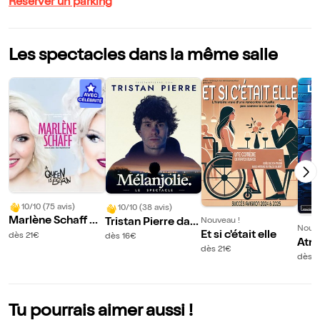
Réserver un parking
Les spectacles dans la même salle
10/10 (75 avis)
10/10 (38 avis)
Marlène Schaff da
Tristan Pierre dan
Nouveau !
Nouve
ns A Queen is bor
Et si c'était elle
s Melanjolie
dès 21€
dès 16€
Atm
n
dès 21€
edy
dès 1
Tu pourrais aimer aussi !