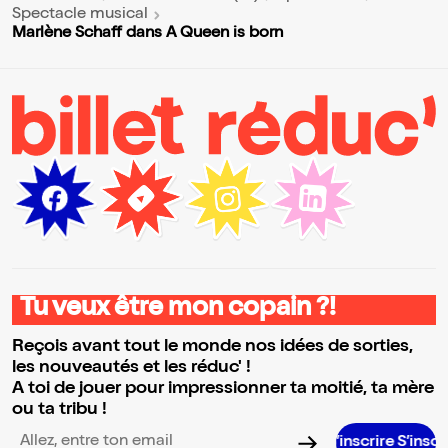
Spectacle musical
Marlène Schaff dans A Queen is born
Tu veux être mon copain ?!
Reçois avant tout le monde nos idées de sorties,
les nouveautés et les réduc' !
A toi de jouer pour impressionner ta moitié, ta mère
ou ta tribu !
S’inscrire S’inscrire S’inscrir