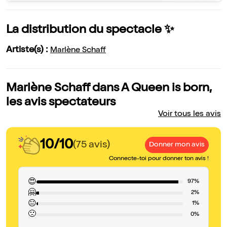
La distribution du spectacle ✨
Artiste(s) :
Marlène Schaff
Marlène Schaff dans A Queen is born,
les avis spectateurs
Voir tous les avis
10/10
(75 avis)
Donner mon avis
Connecte-toi pour donner ton avis !
😍
97%
🤗
2%
😐
1%
🙁
0%