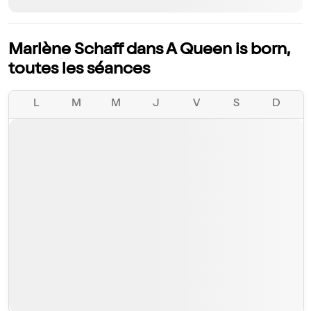
Marlène Schaff dans A Queen is born,
toutes les séances
L
M
M
J
V
S
D