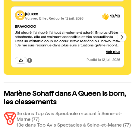
jujuxxx
10/10
Vu avec Billet Réduc'
le 12 juil. 2026
BRAVOOOO
In
J’ai pleuré, j’ai rigolé, j’ai tout simplement adoré ! En plus d’être
Mom
attachante, elle est vraiment accessible et très accueillante.
ma
C’est un véritable coup de cœur. Bravo Marlène ou…bravo Petra
! Je me suis reconnue dans plusieurs situations qu’elle raconte
au cours du spectacle. C’était vraiment fou <3 Bravo ??
Voir plus
Publié
le 12 juil. 2026
Marlène Schaff dans A Queen is born,
les classements
3e dans Top Avis Spectacle musical à Seine-et-
Marne (77)
13e dans Top Avis Spectacles à Seine-et-Marne (77)