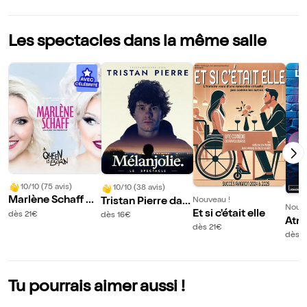
Les spectacles dans la même salle
10/10 (75 avis)
10/10 (38 avis)
Marlène Schaff da
Tristan Pierre dan
Nouveau !
Nouve
ns A Queen is bor
Et si c'était elle
s Melanjolie
dès 21€
dès 16€
Atm
n
dès 21€
edy
dès 1
Tu pourrais aimer aussi !