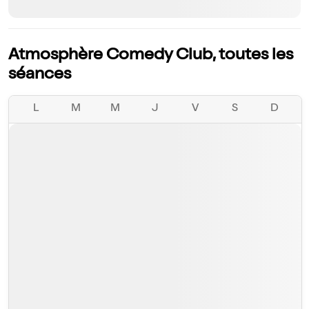
Atmosphère Comedy Club, toutes les
séances
L
M
M
J
V
S
D