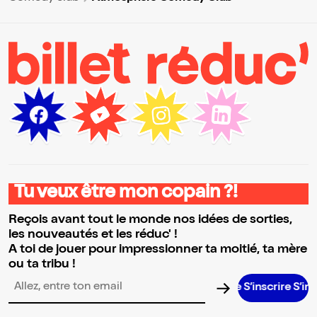
Tu veux être mon copain ?!
Reçois avant tout le monde nos idées de sorties,
les nouveautés et les réduc' !
A toi de jouer pour impressionner ta moitié, ta mère
ou ta tribu !
S’inscrire S’inscrire S
Adresse email pour la newsletter