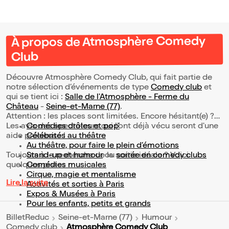
À propos de Atmosphère Comedy
Club
Découvre Atmosphère Comedy Club, qui fait partie de
notre sélection d’événements de type
Comedy club
et
qui se tient ici :
Salle de l'Atmosphère - Ferme du
Château
-
Seine-et-Marne (77)
.
Attention : les places sont limitées. Encore hésitant(e) ?
Les avis des spectateurs qui l'ont déjà vécu seront d'une
Comédies drôles et pop’
aide précieuse !
Célébrités au théâtre
Au théâtre, pour faire le plein d’émotions
Toujours à la recherche de la sortie idéale ? Voici
Stand-up et humour
ou
soirée en comedy clubs
quelques pistes :
Comédies musicales
Cirque, magie et mentalisme
Lire la suite
Activités et sorties à Paris
Expos & Musées à Paris
Pour les enfants, petits et grands
BilletReduc
Seine-et-Marne (77)
Humour
Atmosphère Comedy Club
Comedy club