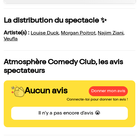
La distribution du spectacle ✨
Artiste(s) :
Louise Duck
,
Morgan Poitrot
,
Najim Ziani
,
Veufla
Atmosphère Comedy Club, les avis
spectateurs
Aucun avis
Donner mon avis
Connecte-toi pour donner ton avis !
Il n'y a pas encore d'avis 😭