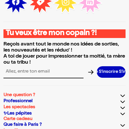
Tu veux être mon copain ?!
Reçois avant tout le monde nos idées de sorties,
les nouveautés et les réduc' !
A toi de jouer pour impressionner ta moitié, ta mère
ou ta tribu !
S’inscrire S’inscrire S’
Adresse email pour la newsletter
Une question ?
Professionnel
Les spectacles
✨Les pépites
Carte cadeau
Que faire à Paris ?