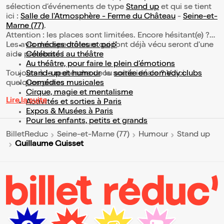
sélection d’événements de type
Stand up
et qui se tient
ici :
Salle de l'Atmosphère - Ferme du Château
-
Seine-et-
Marne (77)
.
Attention : les places sont limitées. Encore hésitant(e) ?
Les avis des spectateurs qui l'ont déjà vécu seront d'une
Comédies drôles et pop’
aide précieuse !
Célébrités au théâtre
Au théâtre, pour faire le plein d’émotions
Toujours à la recherche de la sortie idéale ? Voici
Stand-up et humour
ou
soirée en comedy clubs
quelques pistes :
Comédies musicales
Cirque, magie et mentalisme
Lire la suite
Activités et sorties à Paris
Expos & Musées à Paris
Pour les enfants, petits et grands
BilletReduc
Seine-et-Marne (77)
Humour
Stand up
Guillaume Guisset