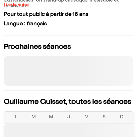
existentielles. Un stand-up caustique, irrésistible et
Lire la suite
désinvolte.
Pour tout public à partir de 16 ans
Langue : français
Prochaines séances
Guillaume Guisset, toutes les séances
L
M
M
J
V
S
D