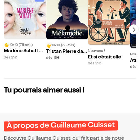
10/10 (75 avis)
10/10 (38 avis)
Marlène Schaff da
Tristan Pierre dan
Nouveau !
Nouve
ns A Queen is bor
Et si c'était elle
s Melanjolie
dès 21€
dès 16€
Atm
n
dès 21€
edy
dès 1
Tu pourrais aimer aussi !
À propos de Guillaume Guisset
Découvre Guillaume Guisset, qui fait partie de notre