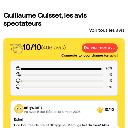
Guillaume Guisset, les avis
spectateurs
Voir tous les avis
10/10
(406 avis)
Donner mon avis
Connecte-toi pour donner ton avis !
😍
98%
🤗
1%
😐
1%
🙁
0%
emydams
10/10
Vu avec Billet Réduc'
le 6 mars 2026
Extra!
Ex
Une bouffée de rire et d’oxygène! Merci ça fait du bien! Allez
Un