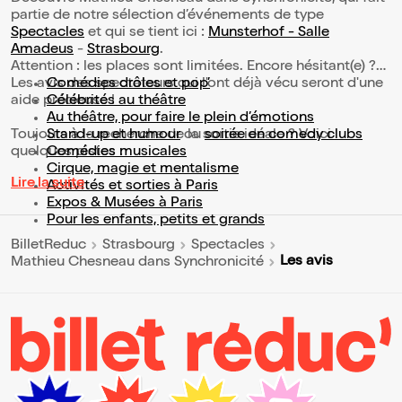
partie de notre sélection d’événements de type
Spectacles
et qui se tient ici :
Munsterhof - Salle
Amadeus
-
Strasbourg
.
Attention : les places sont limitées. Encore hésitant(e) ?
Les avis des spectateurs qui l'ont déjà vécu seront d'une
Comédies drôles et pop’
aide précieuse !
Célébrités au théâtre
Au théâtre, pour faire le plein d’émotions
Toujours à la recherche de la sortie idéale ? Voici
Stand-up et humour
ou
soirée en comedy clubs
quelques pistes :
Comédies musicales
Cirque, magie et mentalisme
Lire la suite
Activités et sorties à Paris
Expos & Musées à Paris
Pour les enfants, petits et grands
BilletReduc
Strasbourg
Spectacles
Les avis
Mathieu Chesneau dans Synchronicité