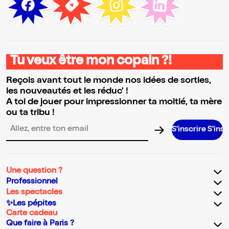
Tu veux être mon copain ?!
Reçois avant tout le monde nos idées de sorties,
les nouveautés et les réduc' !
A toi de jouer pour impressionner ta moitié, ta mère
ou ta tribu !
S’inscrire S’inscrire S’in
Adresse email pour la newsletter
Une question ?
Professionnel
Les spectacles
✨Les pépites
Carte cadeau
Que faire à Paris ?