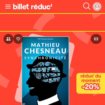
réduc' du
moment
-20%