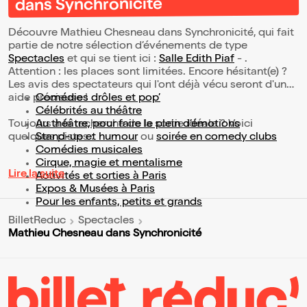
dans Synchronicité
Découvre Mathieu Chesneau dans Synchronicité, qui fait
partie de notre sélection d’événements de type
Spectacles
et qui se tient ici :
Salle Edith Piaf
- .
Attention : les places sont limitées. Encore hésitant(e) ?
Les avis des spectateurs qui l'ont déjà vécu seront d'une
aide précieuse !
Comédies drôles et pop’
Célébrités au théâtre
Toujours à la recherche de la sortie idéale ? Voici
Au théâtre, pour faire le plein d’émotions
quelques pistes :
Stand-up et humour
ou
soirée en comedy clubs
Comédies musicales
Cirque, magie et mentalisme
Lire la suite
Activités et sorties à Paris
Expos & Musées à Paris
Pour les enfants, petits et grands
BilletReduc
Spectacles
Mathieu Chesneau dans Synchronicité