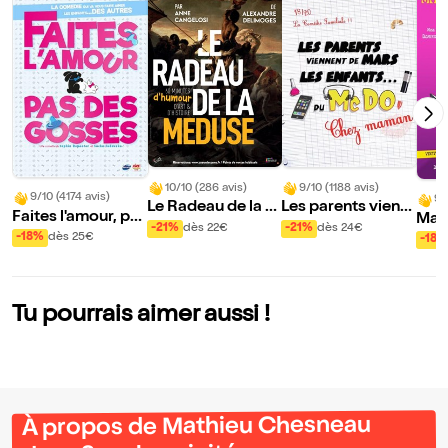
10/10 (286 avis)
9/10 (1188 avis)
9/10 (4174 avis)
9/
Le Radeau de la M
Les parents vienn
Faites l'amour, pa
Ma f
éduse
ent de Mars, les e
-21%
dès 22€
-21%
dès 24€
s des gosses
ne, 
-18%
dès 25€
-18%
nfants du McDo |
Chez Maman
Tu pourrais aimer aussi !
À propos de Mathieu Chesneau