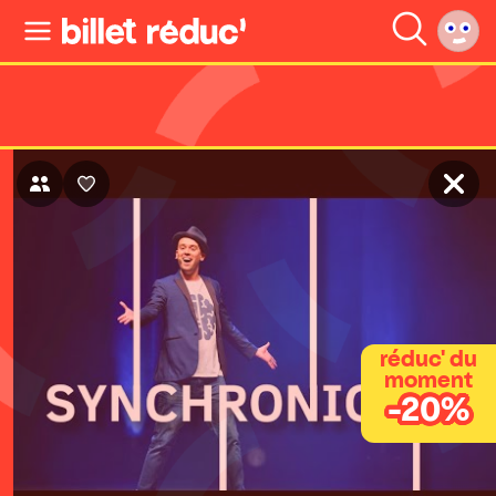
réduc' du
moment
-20%