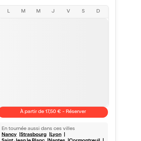
L
M
M
J
V
S
D
À partir de 17,50 € - Réserver
En tournée aussi dans ces villes
Nancy
Strasbourg
Lyon