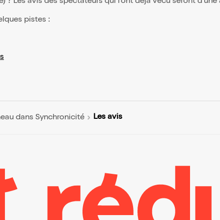
(e) ? Les avis des spectateurs qui l'ont déjà vécu seront d'une
elques pistes :
s
Les avis
eau dans Synchronicité