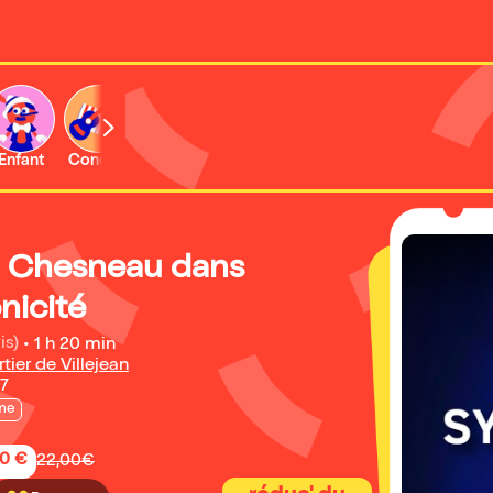
Enfant
Concert
Activité
 Chesneau dans
nicité
is)
•
1 h 20 min
ier de Villejean
27
me
50 €
22,00€