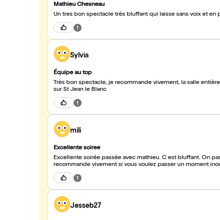
Mathieu Chesneau
Un tres bon spectacle très bluffant qui laisse san
Sylvia
Équipe au top
Très bon spectacle, je recommande vivement, la salle entière était unanime sur le sujet, on attend le prochain spectacle. A très vite
sur St Jean le Blanc
mili
Excellente soiree
Excellente soirée passée avec mathieu. C est bluffant. On passe son temps à se demander comment il arrive à deviner tout ça. Je
recommande vivement si vous voulez passer un moment inou
Jesseb27