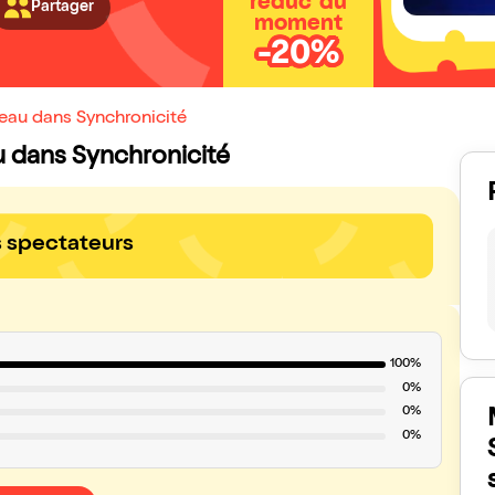
réduc' du
Partager
moment
-20%
eau dans Synchronicité
u dans Synchronicité
s spectateurs
100%
0%
0%
0%