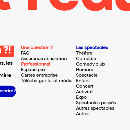
Une question ?
Les spectacles
 ?!
FAQ
Théâtre
Assurance annulation
Comédie
s, les
Professionnel
Comedy club
Espace pro
Humour
 mère
Cartes entreprise
Spectacle
Téléchargez le kit média
Enfant
Concert
scrire S’inscrire S’inscrire S’inscrire S’inscrire S’inscrire S’inscrire S’inscrire S’inscrire S’inscrire S’inscrire S’inscrire
Activité
Expo
Spectacles passés
Autres spectacles
Autres