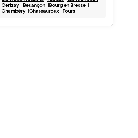
Saint Jean le Blanc
Nantes
Cormontreuil
Cerizay
Besançon
Bourg en Bresse
Chambéry
Chateauroux
Tours