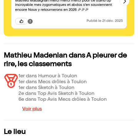
Ex
Mathieu Madaignan merci merci merci pour ce stand up
pl
incroyable mes zygomatiques et abdos s'en souviennent
mi
encore Nous y retournerons en 2026 🎉🎉🎉
es
Publié
le 21 déc. 2025
Mathieu Madenian dans A pleurer de
rire, les classements
1er dans Humour à Toulon
1er dans Mecs drôles à Toulon
1er dans Sketch à Toulon
2e dans Top Avis Sketch à Toulon
6e dans Top Avis Mecs drôles à Toulon
Voir plus
Le lieu