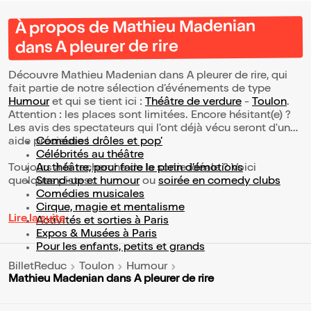
À propos de Mathieu Madenian
dans A pleurer de rire
Découvre Mathieu Madenian dans A pleurer de rire, qui
fait partie de notre sélection d’événements de type
Humour
et qui se tient ici :
Théâtre de verdure
-
Toulon
.
Attention : les places sont limitées. Encore hésitant(e) ?
Les avis des spectateurs qui l'ont déjà vécu seront d'une
aide précieuse !
Comédies drôles et pop’
Célébrités au théâtre
Toujours à la recherche de la sortie idéale ? Voici
Au théâtre, pour faire le plein d’émotions
quelques pistes :
Stand-up et humour
ou
soirée en comedy clubs
Comédies musicales
Cirque, magie et mentalisme
Lire la suite
Activités et sorties à Paris
Expos & Musées à Paris
Pour les enfants, petits et grands
BilletReduc
Toulon
Humour
Mathieu Madenian dans A pleurer de rire