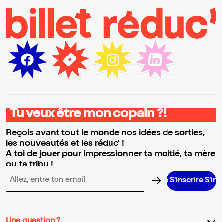
Tu veux être mon copain ?!
Reçois avant tout le monde nos idées de sorties,
les nouveautés et les réduc' !
A toi de jouer pour impressionner ta moitié, ta mère
ou ta tribu !
S’inscrire S’inscrire S’i
Adresse email pour la newsletter
Une question ?