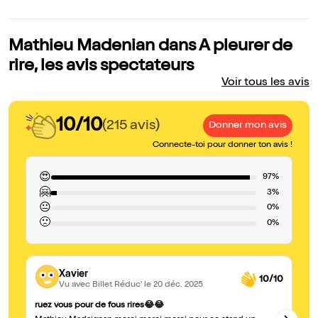
Mathieu Madenian dans A pleurer de
rire, les avis spectateurs
Voir tous les avis
10/10
(215 avis)
Donner mon avis
Connecte-toi pour donner ton avis !
😍
97%
🤗
3%
😐
0%
🙁
0%
Xavier
10/10
Vu avec Billet Réduc'
le 20 déc. 2025
Ex
ruez vous pour de fous rires😂😂