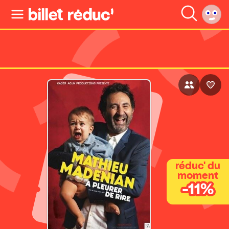
réduc' du
moment
-11%