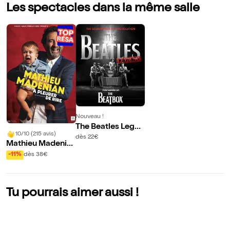
Les spectacles dans la même salle
Nouveau !
The Beatles Legen
10/10 (215 avis)
d
dès 22€
Mathieu Madenia
n dans A pleurer d
-11%
dès 38€
e rire
Tu pourrais aimer aussi !