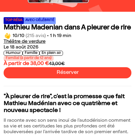
TOP RÉSA
AVEC CÉLÉBRITÉ
Mathieu Madenian dans A pleurer de rire
10/10
(215 avis)
•
1 h 19 min
Théâtre de verdure
Le 18 août 2026
Humour
Famille
En plein air
Familial (à partir de 12 ans)
À partir de 38,00 €
43,00€
Réserver
"À pleurer de rire", c'est la promesse que fait
Mathieu Madénian avec ce quatrième et
nouveau spectacle !
Il raconte avec son sens inouï de l'autodérision comment
sa vie et ses certitudes les plus profondes ont été
bouleversées par l'arrivée tardive de son premier enfant.