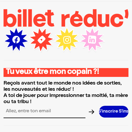
Tu veux être mon copain ?!
Reçois avant tout le monde nos idées de sorties,
les nouveautés et les réduc' !
A toi de jouer pour impressionner ta moitié, ta mère
ou ta tribu !
S’inscrire S’inscrire S’insc
Adresse email pour la newsletter