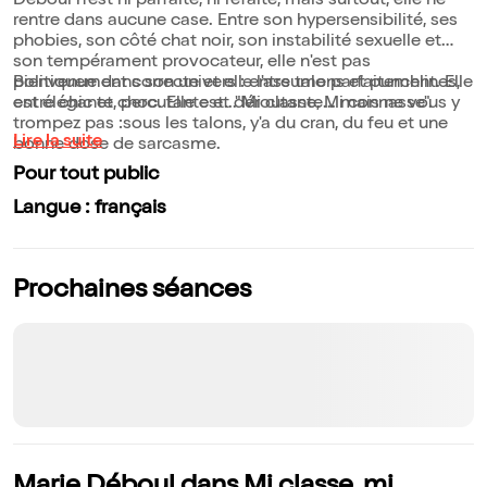
Déboul n'est ni parfaite, ni refaite, mais surtout, elle ne
rentre dans aucune case. Entre son hypersensibilité, ses
phobies, son côté chat noir, son instabilité sexuelle et
son tempérament provocateur, elle n'est pas
politiquement correcte et elle l'assume parfaitement. Elle
Bienvenue dans son univers : entre talons et punchlines,
est élégante, percutante et déroutante... mais ne vous y
entre chic et choc. Elle est..."Mi classe, Mi connasse".
trompez pas :sous les talons, y'a du cran, du feu et une
Lire la suite
bonne dose de sarcasme.
Pour tout public
Langue : français
Prochaines séances