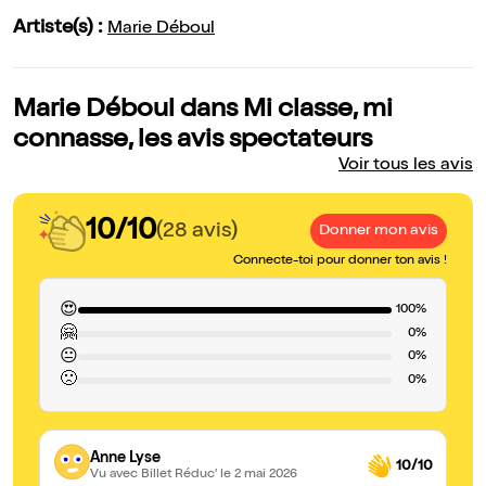
Artiste(s) :
Marie Déboul
Marie Déboul dans Mi classe, mi
connasse, les avis spectateurs
Voir tous les avis
10/10
(28 avis)
Donner mon avis
Connecte-toi pour donner ton avis !
😍
100%
🤗
0%
😐
0%
🙁
0%
Anne Lyse
10/10
Vu avec Billet Réduc'
le 2 mai 2026