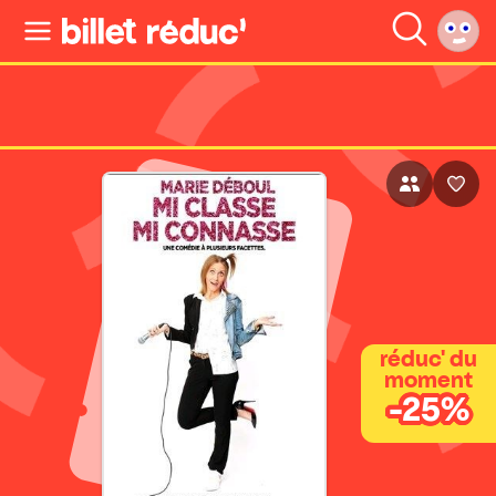
réduc' du
moment
-25%