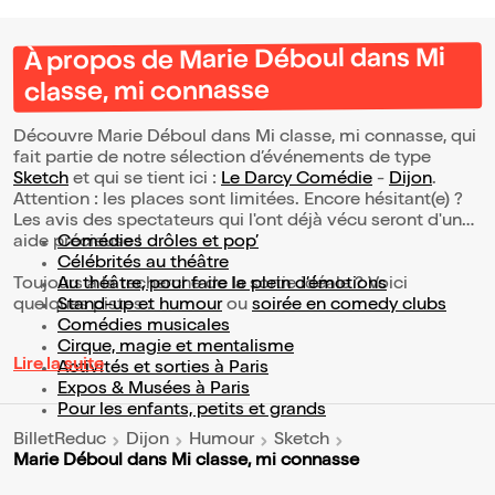
À propos de Marie Déboul dans Mi
classe, mi connasse
Découvre Marie Déboul dans Mi classe, mi connasse, qui
fait partie de notre sélection d’événements de type
Sketch
et qui se tient ici :
Le Darcy Comédie
-
Dijon
.
Attention : les places sont limitées. Encore hésitant(e) ?
Les avis des spectateurs qui l'ont déjà vécu seront d'une
aide précieuse !
Comédies drôles et pop’
Célébrités au théâtre
Toujours à la recherche de la sortie idéale ? Voici
Au théâtre, pour faire le plein d’émotions
quelques pistes :
Stand-up et humour
ou
soirée en comedy clubs
Comédies musicales
Cirque, magie et mentalisme
Lire la suite
Activités et sorties à Paris
Expos & Musées à Paris
Pour les enfants, petits et grands
BilletReduc
Dijon
Humour
Sketch
Marie Déboul dans Mi classe, mi connasse