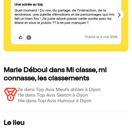
Une soirée au top
Pe
Quel moment ! Du rire, du partage, de l’interaction, de la
Mi
tendresse. une palette d’émotions et de personnages qui m’ont
Pe
fait un bien fou ! J’ai juste adoré passer cette soirée avec toi
ch
Marie et vous le public ?? à ne pas manquer !!
l’élog
j’
Publié
le 3 mai 2026
Marie Déboul dans Mi classe, mi
connasse, les classements
2e dans Top Avis Meufs drôles à Dijon
11e dans Top Avis Sketch à Dijon
14e dans Top Avis Humour à Dijon
Le lieu