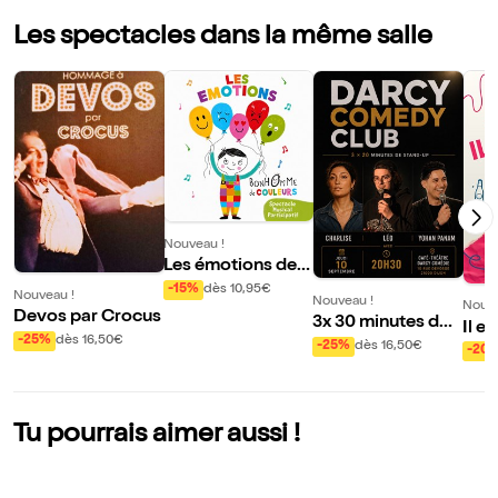
Les spectacles dans la même salle
Nouveau !
Les émotions de B
onhomme de coul
-15%
dès 10,95€
Nouveau !
Nouveau !
Nouve
eurs
Devos par Crocus
3x 30 minutes de s
Il e
-25%
dès 16,50€
tand up
-25%
dès 16,50€
l'ai
-20
Tu pourrais aimer aussi !