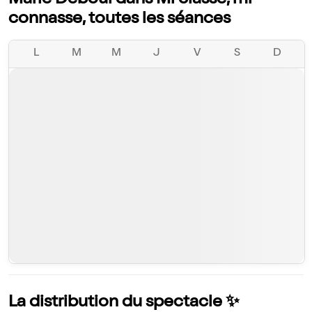
Marie Déboul dans Mi classe, mi
connasse, toutes les séances
L
M
M
J
V
S
D
La distribution du spectacle ✨