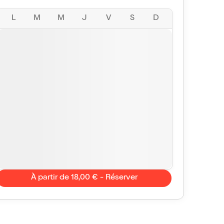
L
M
M
J
V
S
D
À partir de 18,00 € - Réserver