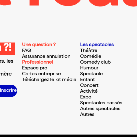
Une question ?
Les spectacles
 ?!
FAQ
Théâtre
Assurance annulation
Comédie
s, les
Professionnel
Comedy club
Espace pro
Humour
 mère
Cartes entreprise
Spectacle
Téléchargez le kit média
Enfant
Concert
S’inscrire S’inscrire S’inscrire S’inscrire S’inscrire S’inscrire S’inscrire S’inscrire S’inscrire S’inscrire S’inscrire S’inscrire
Activité
Expo
Spectacles passés
Autres spectacles
Autres