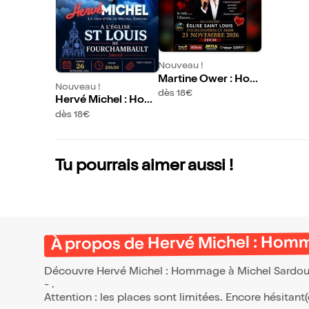
Nouveau !
Martine Ower : Hom
Nouveau !
mage à Michèle Torr
dès 18€
Hervé Michel : Hom
mage à Michel Sard
dès 18€
ou
Tu pourrais aimer aussi !
À propos de Hervé Michel : Hom
Découvre Hervé Michel : Hommage à Michel Sardou, 
- .
Attention : les places sont limitées. Encore hésitant