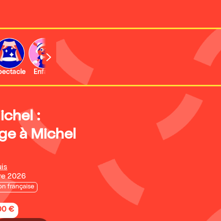
b
pectacle
Enfant
Concert
Activité
Expo et musée
chel :
e à Michel
uis
re 2026
n française
,00 €