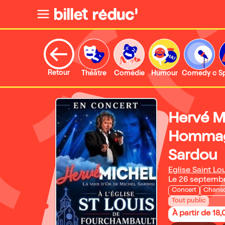
Retour
Théâtre
Comédie
Humour
Comedy clu
S
Hervé Mi
Hommag
Sardou
Eglise Saint Lo
Le 26 septemb
Concert
Chanso
Tout public
À partir de 18