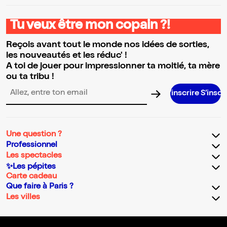
Tu veux être mon copain ?!
Reçois avant tout le monde nos idées de sorties,
les nouveautés et les réduc' !
A toi de jouer pour impressionner ta moitié, ta mère
ou ta tribu !
S’inscrire S’inscrire S’inscr
Adresse email pour la newsletter
Une question ?
Professionnel
Les spectacles
✨Les pépites
Carte cadeau
Que faire à Paris ?
Les villes