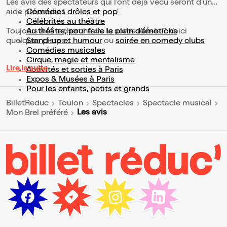
Les avis des spectateurs qui l'ont déjà vécu seront d'une
aide précieuse !
Comédies drôles et pop’
Célébrités au théâtre
Toujours à la recherche de la sortie idéale ? Voici
Au théâtre, pour faire le plein d’émotions
quelques pistes :
Stand-up et humour
ou
soirée en comedy clubs
Comédies musicales
Cirque, magie et mentalisme
Lire la suite
Activités et sorties à Paris
Expos & Musées à Paris
Pour les enfants, petits et grands
BilletReduc
Toulon
Spectacles
Spectacle musical
Les avis
Mon Brel préféré