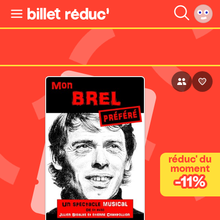
réduc' du
moment
-11%