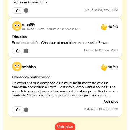
instruments avec brio.
Publié
le 20 janv. 2023
mcs69
10/10
Vu avec Billet Réduc'
le 22 nov. 2022
Très bien
Excellente soirée. Chanteur et musicien en harmonie. Bravo
Publié
le 23 nov. 2022
sohhho
10/10
Excellente performance !
Un excellent duo composé d'un multi instrumentiste et d'un
chanteur/comédien au top! C est drôle, émouvant à souhait ! Les
anecdotes pour chaque chanson sont un plus qui mettent dans le
contexte ! Si vous aimez Brel vous serez conquis, si vous ne
connaissez pas plus que ça vous le serez aussi car ses textes sont
Voir plus
géniaux et mis en valeur de la meilleure des manieres pour
découvrir ! Bref aucune hésitation si ça passe près de chez vous
Publié
le 10 août 2023
FONCEZ! Mais n oubliez pas les mouchoirs.!
Voir plus