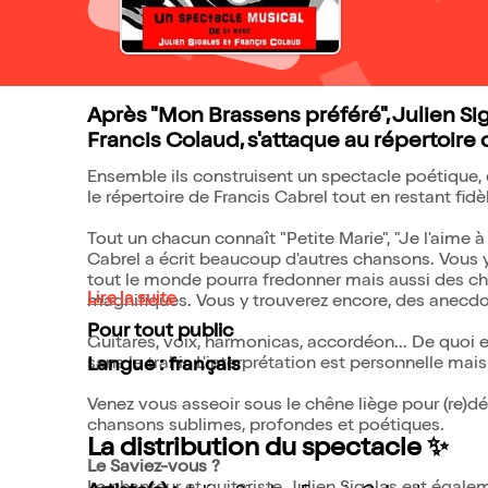
Après "Mon Brassens préféré", Julien S
Francis Colaud, s'attaque au répertoire 
Ensemble ils construisent un spectacle poétique, d
le répertoire de Francis Cabrel tout en restant fid
Tout un chacun connaît "Petite Marie", "Je l'aime à
Cabrel a écrit beaucoup d'autres chansons. Vous y
tout le monde pourra fredonner mais aussi des 
Lire la suite
magnifiques. Vous y trouverez encore, des anecdot
Pour tout public
Guitares, voix, harmonicas, accordéon... De quoi e
sans le trahir. L'interprétation est personnelle mai
Langue : français
Venez vous asseoir sous le chêne liège pour (re)dé
chansons sublimes, profondes et poétiques.
La distribution du spectacle ✨
Le Saviez-vous ?