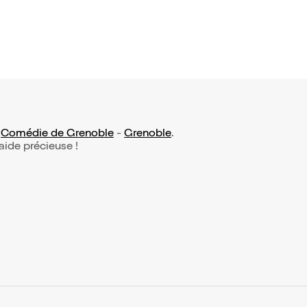
:
Comédie de Grenoble
-
Grenoble
.
 aide précieuse !