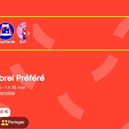
b
pectacle
Enfant
Concert
Activité
rel Préféré
)
•
1 h 15 min
enoble
50 €
Partager