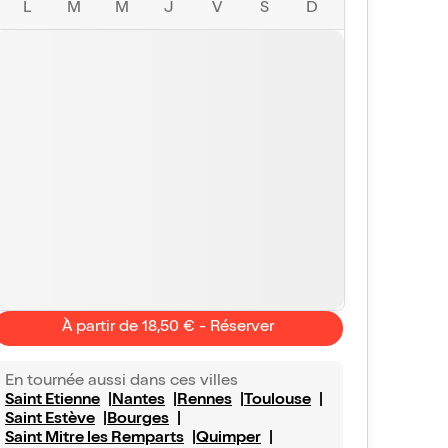
L
M
M
J
V
S
D
À partir de 18,50 € - Réserver
Rnklod
6/10
Vu avec Billet Réduc'
le 22 juil. 2025
En tournée aussi dans ces villes
al
Saint Etienne
Nantes
Rennes
Toulouse
 revisité et nostalgies sont au rendez vous
Saint Estève
Bourges
Saint Mitre les Remparts
Quimper