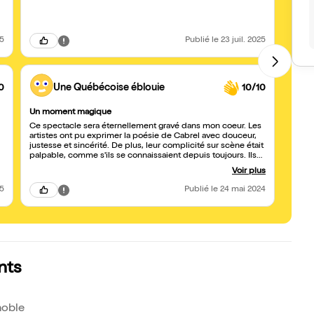
25
Publié
le 23 juil. 2025
0
Une Québécoise éblouie
10/10
Un moment magique
Un ex
Ce spectacle sera éternellement gravé dans mon coeur. Les
Ce gr
artistes ont pu exprimer la poésie de Cabrel avec douceur,
Cabrel
justesse et sincérité. De plus, leur complicité sur scène était
ces r
palpable, comme s'ils se connaissaient depuis toujours. Ils
de no
jouèrent en harmonie, en symbiose. On y ressentait une joie,
guitar
Voir plus
un amour qu'ils avaient sincèrement pour leur art. C'était tout
chant.
simplement incroyable! Ils y rajoutèrent leur touche
25
Publié
le 24 mai 2024
personnelle par moments qui rendait les oeuvres de Cabrel
encore plus magiques. Merci pour la musique, merci pour la
magie.
nts
noble