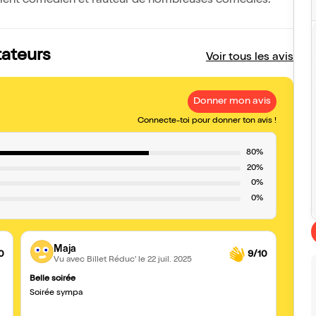
lement comédien et l'auteur de nombreuses comédies.
tateurs
Voir tous les avis
Donner mon avis
Connecte-toi pour donner ton avis !
80%
20%
0%
0%
Maja
0
9/10
Vu avec Billet Réduc'
le 22 juil. 2025
Belle soirée
Pas m
Soirée sympa
Cabrel