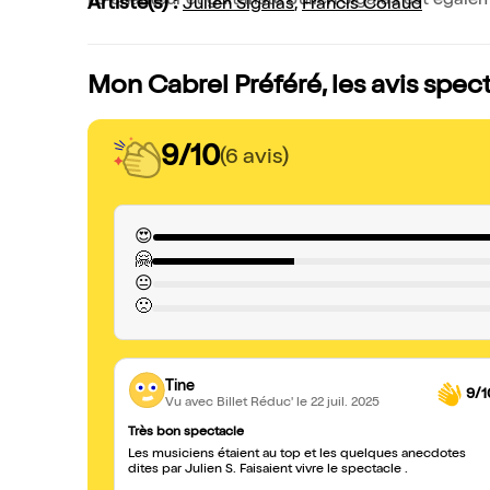
Le chanteur et guitariste Julien Sigalas est éga
Artiste(s) :
Julien Sigalas
,
Francis Colaud
Mon Cabrel Préféré, les avis spec
9/10
(6 avis)
😍
🤗
😐
🙁
Tine
9/1
Vu avec Billet Réduc'
le 22 juil. 2025
Très bon spectacle
Les musiciens étaient au top et les quelques anecdotes
dites par Julien S. Faisaient vivre le spectacle .