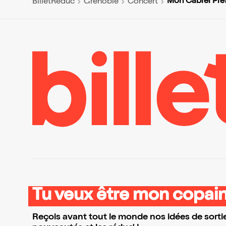
Mon Cabrel Pré
BilletReduc
Grenoble
Concert
Tu veux être mon copain
Reçois avant tout le monde nos idées de sortie