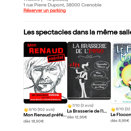
Théâtre (~ 49 places)
1 rue Pierre Dupont, 38000 Grenoble
Réserver un parking
Les spectacles dans la même sall
7/10 (3 avis)
9/10 (32
9/10 (102 avis)
La Brasserie de l'im
Le Floco
Mon Renaud préfér
pro
dès 12,95€
é
dès 8,95€
dès 18,50€