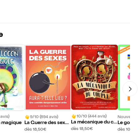
e
10/10 (444 avis)
 avis)
9/10 (894 avis)
Nouveau !
La mécanique du co
n magique
La Guerre des sexes
Le goûter
uple
aura-t-elle lieu ?
dès 18,50€
dès 18,50€
dès 10,95€