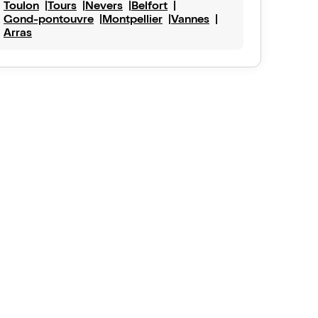
Toulon
Tours
Nevers
Belfort
Gond-pontouvre
Montpellier
Vannes
Arras
Publié
le 30 juil. 2025
69Gilou
cellent moment musical
oupe musical interprète les grands succès de Francis
. Julien Sigalas et Francis Colaud sont parfaits dans
eprises. C'est rhytme, humoristique. Le public reprend
mbreuses chansons avec joie. Julien est un pro de la
e et Francis un virtuose de l'harmonica. 1h45 de tour de
Voir plus
 On est plein d'entrain au sortir de ce spectacle.
Publié
le 4 mai 2025