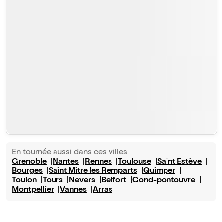
En tournée aussi dans ces villes
Grenoble
Nantes
Rennes
Toulouse
Saint Estève
Bourges
Saint Mitre les Remparts
Quimper
Toulon
Tours
Nevers
Belfort
Gond-pontouvre
Montpellier
Vannes
Arras