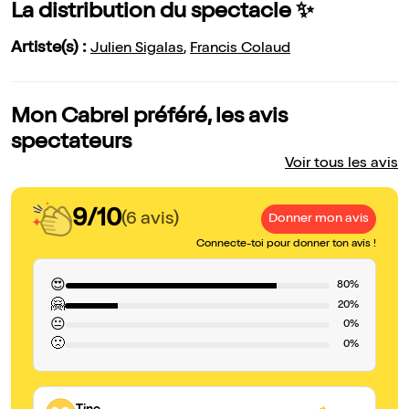
La distribution du spectacle ✨
Artiste(s) :
Julien Sigalas
,
Francis Colaud
Mon Cabrel préféré, les avis
spectateurs
Voir tous les avis
9/10
(6 avis)
Donner mon avis
Connecte-toi pour donner ton avis !
😍
80%
🤗
20%
😐
0%
🙁
0%