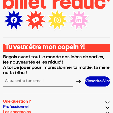
Tu veux être mon copain ?!
Reçois avant tout le monde nos idées de sorties,
les nouveautés et les réduc' !
A toi de jouer pour impressionner ta moitié, ta mère
ou ta tribu !
S’inscrire S’inscrire S’ins
Adresse email pour la newsletter
Une question ?
Professionnel
Les spectacles