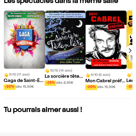
Les spectacles dans la même salle
10/10 (14 avis)
9/10 (17 avis)
10
9/10 (6 avis)
La sorcière têtenl
Gaga de Saint-Éti
Lend
Mon Cabrel préfé
ère
-25%
dès 8,95€
enne
ée
ré
-20%
dès 15,50€
-20
-20%
dès 15,50€
Tu pourrais aimer aussi !