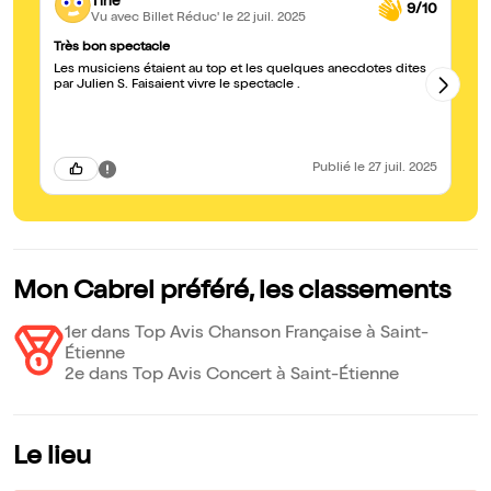
Tine
9/10
Vu avec Billet Réduc'
le 22 juil. 2025
Très bon spectacle
Mo
Les musiciens étaient au top et les quelques anecdotes dites
Un
par Julien S. Faisaient vivre le spectacle .
po
Publié
le 27 juil. 2025
Mon Cabrel préféré, les classements
1er dans Top Avis Chanson Française à Saint-
Étienne
2e dans Top Avis Concert à Saint-Étienne
Le lieu