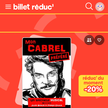
réduc' du
moment
-20%