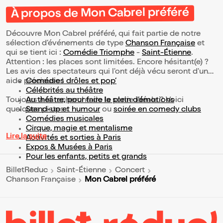
À propos de Mon Cabrel préféré
Découvre Mon Cabrel préféré, qui fait partie de notre
sélection d’événements de type
Chanson Française
et
qui se tient ici :
Comédie Triomphe
-
Saint-Étienne
.
Attention : les places sont limitées. Encore hésitant(e) ?
Les avis des spectateurs qui l'ont déjà vécu seront d'une
aide précieuse !
Comédies drôles et pop’
Célébrités au théâtre
Toujours à la recherche de la sortie idéale ? Voici
Au théâtre, pour faire le plein d’émotions
quelques pistes :
Stand-up et humour
ou
soirée en comedy clubs
Comédies musicales
Cirque, magie et mentalisme
Lire la suite
Activités et sorties à Paris
Expos & Musées à Paris
Pour les enfants, petits et grands
BilletReduc
Saint-Étienne
Concert
Mon Cabrel préféré
Chanson Française