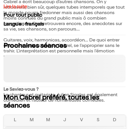
Cabrel a écrit beaucoup d'autres chansons. On y
Lire la suite
retrouvera, bien sûr, quelques tubes intemporels que tout
le monde pourra fredonner mais aussi des chansons
Pour tout public
moins connues du grand public mais ô combien
magnifiques. On y retrouvera encore, des anecdotes sur
Langue : français
sa vie, ses chansons, son parcours...
Guitares, voix, harmonicas, accordéon... De quoi entrer
Prochaines séances
dans le monde coloré de Cabrel, se l'approprier sans le
trahir. L'interprétation est personnelle mais l'émotion
reste universelle.
Venez vous asseoir sous le chêne liège pour (re)découvrir
les chemins de traverse de cet artiste aux chansons
sublimes, profondes et poétiques.
Le Saviez-vous ?
Le chanteur et guitariste Julien Sigalas est également
Mon Cabrel préféré, toutes les
comédien et l'auteur de nombreuses comédies.
séances
L
M
M
J
V
S
D