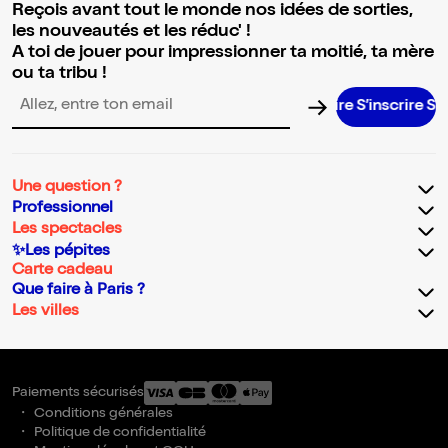
Reçois avant tout le monde nos idées de sorties,
les nouveautés et les réduc' !
A toi de jouer pour impressionner ta moitié, ta mère
ou ta tribu !
S’inscrire S’insc
Adresse email pour la newsletter
Une question ?
Professionnel
Les spectacles
✨Les pépites
Carte cadeau
Que faire à Paris ?
Les villes
Paiements sécurisés
Conditions générales
Politique de confidentialité