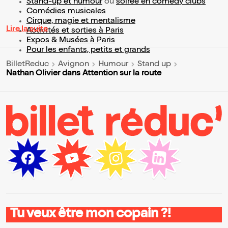
Stand-up et humour
ou
soirée en comedy clubs
Comédies musicales
Cirque, magie et mentalisme
Lire la suite
Activités et sorties à Paris
Expos & Musées à Paris
Pour les enfants, petits et grands
BilletReduc
Avignon
Humour
Stand up
Nathan Olivier dans Attention sur la route
Tu veux être mon copain ?!