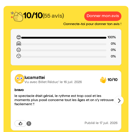
10/10
(55 avis)
Donner mon avis
Connecte-toi pour donner ton avis !
😍
100%
🤗
0%
😐
0%
🙁
0%
lucamattei
10/10
Vu avec Billet Réduc'
le 16 juil. 2026
bravo
Gé
le spectacle était génial, le rythme est trop cool et les
Si
moments plus posé concerne tout les âges et on s’y retrouve
ri
facilement !!
gé
vr
Publié
le 17 juil. 2026