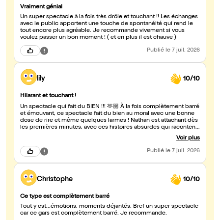
Vraiment génial
Un super spectacle à la fois très drôle et touchant !! Les échanges
avec le public apportent une touche de spontanéité qui rend le
tout encore plus agréable. Je recommande vivement si vous
voulez passer un bon moment ! ( et en plus il est chauve )
Publié
le 7 juil. 2026
lily
10/10
Hilarant et touchant !
Un spectacle qui fait du BIEN !!! 🫶🏼 À la fois complètement barré
et émouvant, ce spectacle fait du bien au moral avec une bonne
dose de rire et même quelques larmes ! Nathan est attachant dès
les premières minutes, avec ces histoires absurdes qui racontent
la vraie vie ! Bravo , JE RECOMMANDE CE SPECTACLE 👍🏼🔥🎟?
Voir plus
Publié
le 7 juil. 2026
Christophe
10/10
Ce type est complètement barré
Tout y est...émotions, moments déjantés. Bref un super spectacle
car ce gars est complètement barré. Je recommande.