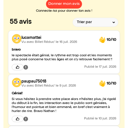
Donner mon avis
Connecte-toi pour donner ton avis !
55 avis
lucamattei
10/10
Vu avec Billet Réduc'
le 16 juil. 2026
bravo
le spectacle était génial, le rythme est trop cool et les moments
plus posé concerne tout les âges et on s’y retrouve facilement !!
Publié
le 17 juil. 2026
paupau75018
10/10
Vu avec Billet Réduc'
le 9 juil. 2026
Génial!
Si vous hésitez à prendre votre place alors n’hésitez plus, j’ai rigolé
du début à la fin, les interaction avec le public sont géniales,
l’humour est pointue et bien emmené, en bref c’est vraiment à
hurler de rire. Bravo Nathan !
Publié
le 10 juil. 2026