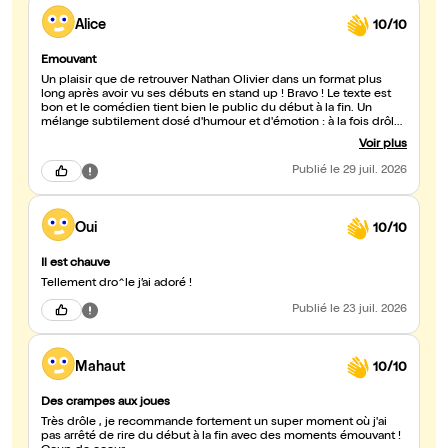
Alice
10/10
Emouvant
Un plaisir que de retrouver Nathan Olivier dans un format plus
long après avoir vu ses débuts en stand up ! Bravo ! Le texte est
bon et le comédien tient bien le public du début à la fin. Un
mélange subtilement dosé d'humour et d'émotion : à la fois drôle
et émouvant, mignon et vulnérable. Sans oublier l'auto-ironie !
Voir plus
Publié
le 29 juil. 2026
Oui
10/10
Il est chauve
Tellement dro^le j’ai adoré !
Publié
le 23 juil. 2026
Mahaut
10/10
Des crampes aux joues
Très drôle , je recommande fortement un super moment où j'ai
pas arrêté de rire du début à la fin avec des moments émouvant !