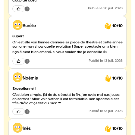
Coup de coeur
Publié
le 20 juil. 2026
Aurélie
10/10
Super !
On est allé voir l’année dernière sa pièce de théâtre et cette année
son one man show quelle évolution ! Super spectacle on a bien
rigolé c’est bien amené, si vous voulez rire je conseille 👍
Publié
le 13 juil. 2026
Noémie
10/10
Exceptionnel !
C’est bien simple, j’ai ris du début à la fin, j’en avais mal aux joues
en sortant ! Allez voir Nathan il est formidable, son spectacle est
très drôle et ça fait du bien !!!
Publié
le 13 juil. 2026
Inès
10/10