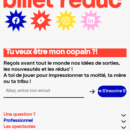
Tu veux être mon copain ?!
Reçois avant tout le monde nos idées de sorties,
les nouveautés et les réduc' !
A toi de jouer pour impressionner ta moitié, ta mère
ou ta tribu !
S’inscrire S’inscr
Adresse email pour la newsletter
Une question ?
Professionnel
Les spectacles