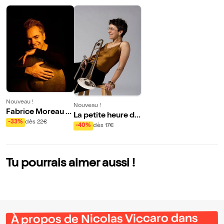
Nouveau !
Nouveau !
Fabrice Moreau +
La petite heure de
Nelson Veras + Jo
-33%
dès 22€
Gabrielle Rachel e
-40%
dès 17€
zef Dumoulin + Ri
t JulesH
cardo Izquierdo
Tu pourrais aimer aussi !
À propos de Nicolas Viccaro dans