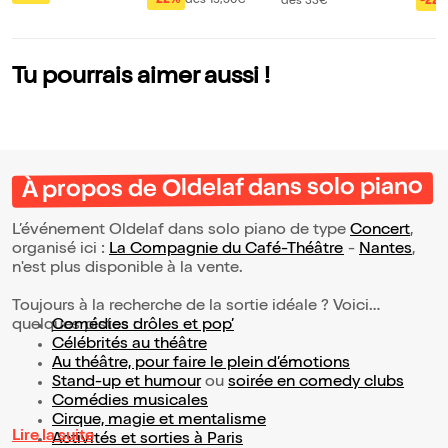
ns E
dans L'âge Libre |
-22%
dès 19,50€
-22
dès 33€
as
Nantes
Tu pourrais aimer aussi !
À propos de Oldelaf dans solo piano
L’événement Oldelaf dans solo piano de type
Concert
,
organisé ici :
La Compagnie du Café-Théâtre
-
Nantes
,
n'est plus disponible à la vente.
Toujours à la recherche de la sortie idéale ? Voici
quelques pistes :
Comédies drôles et pop’
Célébrités au théâtre
Au théâtre, pour faire le plein d’émotions
Stand-up et humour
ou
soirée en comedy clubs
Comédies musicales
Cirque, magie et mentalisme
Lire la suite
Activités et sorties à Paris