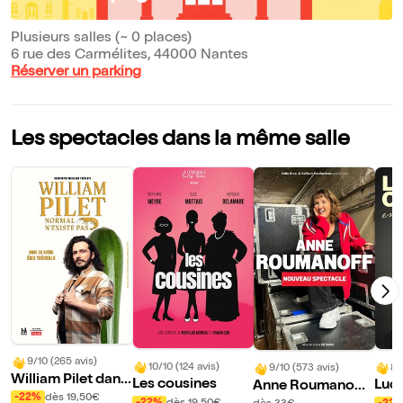
Plusieurs salles (~ 0 places)
6 rue des Carmélites, 44000 Nantes
Réserver un parking
Les spectacles dans la même salle
9/10 (265 avis)
10/10 (124 avis)
8/
9/10 (573 avis)
William Pilet dans
Les cousines
Luc
Anne Roumanoff
Normal n'existe p
-22%
dès 19,50€