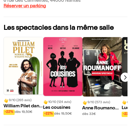
6 rue des Carmélites, 44000 Nantes
Réserver un parking
Les spectacles dans la même salle
9/10 (265 avis)
10/10 (124 avis)
8/
9/10 (573 avis)
William Pilet dans
Les cousines
Luc
Anne Roumanoff
Normal n'existe p
-22%
dès 19,50€
ns E
dans L'âge Libre |
-22%
dès 19,50€
-22
dès 33€
as
Nantes