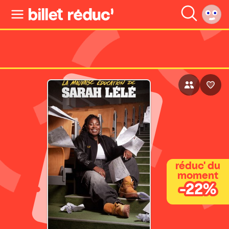
réduc' du
moment
-22%