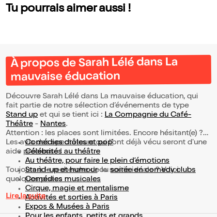
Tu pourrais aimer aussi !
À propos de Sarah Lélé dans La
mauvaise éducation
Découvre Sarah Lélé dans La mauvaise éducation, qui
fait partie de notre sélection d’événements de type
Stand up
et qui se tient ici :
La Compagnie du Café-
Théâtre
-
Nantes
.
Attention : les places sont limitées. Encore hésitant(e) ?
Les avis des spectateurs qui l'ont déjà vécu seront d'une
Comédies drôles et pop’
aide précieuse !
Célébrités au théâtre
Au théâtre, pour faire le plein d’émotions
Toujours à la recherche de la sortie idéale ? Voici
Stand-up et humour
ou
soirée en comedy clubs
quelques pistes :
Comédies musicales
Cirque, magie et mentalisme
Lire la suite
Activités et sorties à Paris
Expos & Musées à Paris
Pour les enfants, petits et grands