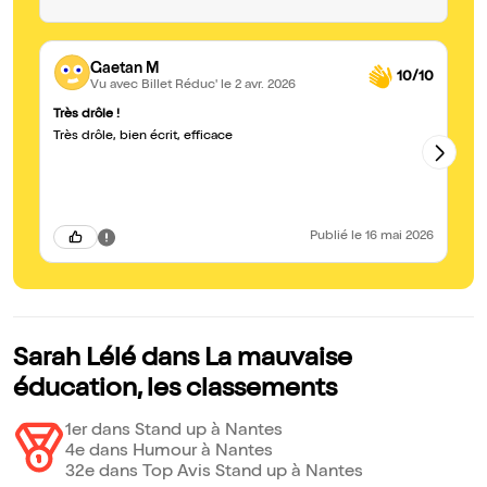
Gaetan M
10/10
Vu avec Billet Réduc'
le 2 avr. 2026
Très drôle !
di
Très drôle, bien écrit, efficace
Ma
dé
et 
av
dé
Publié
le 16 mai 2026
Sarah Lélé dans La mauvaise
éducation, les classements
1er dans Stand up à Nantes
4e dans Humour à Nantes
32e dans Top Avis Stand up à Nantes