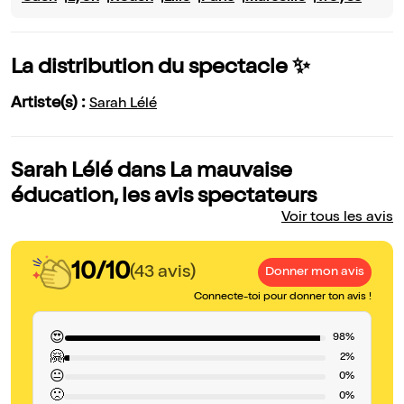
La distribution du spectacle ✨
Artiste(s) :
Sarah Lélé
Sarah Lélé dans La mauvaise
éducation, les avis spectateurs
Voir tous les avis
10/10
(43 avis)
Donner mon avis
Connecte-toi pour donner ton avis !
😍
98%
🤗
2%
😐
0%
🙁
0%