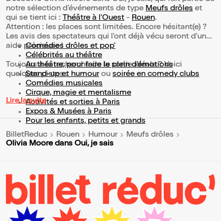
notre sélection d’événements de type
Meufs drôles
et
qui se tient ici :
Théâtre à l'Ouest
-
Rouen
.
Attention : les places sont limitées. Encore hésitant(e) ?
Les avis des spectateurs qui l'ont déjà vécu seront d'une
aide précieuse !
Comédies drôles et pop’
Célébrités au théâtre
Toujours à la recherche de la sortie idéale ? Voici
Au théâtre, pour faire le plein d’émotions
quelques pistes :
Stand-up et humour
ou
soirée en comedy clubs
Comédies musicales
Cirque, magie et mentalisme
Lire la suite
Activités et sorties à Paris
Expos & Musées à Paris
Pour les enfants, petits et grands
BilletReduc
Rouen
Humour
Meufs drôles
Olivia Moore dans Oui, je sais