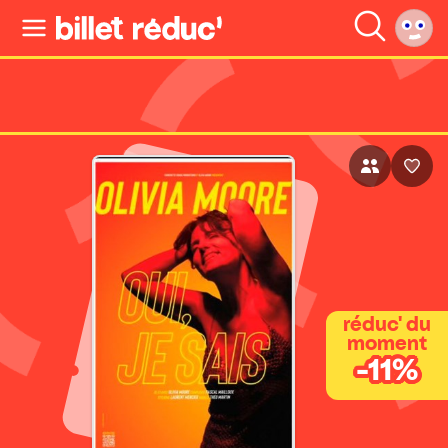
réduc' du
moment
-11%