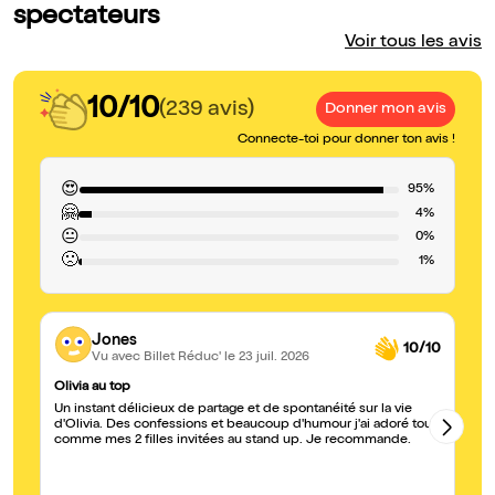
spectateurs
Voir tous les avis
10/10
(239 avis)
Donner mon avis
Connecte-toi pour donner ton avis !
😍
95%
🤗
4%
😐
0%
🙁
1%
Jones
10/10
Vu avec Billet Réduc'
le 23 juil. 2026
Olivia au top
Sa
Un instant délicieux de partage et de spontanéité sur la vie
Sa
d'Olivia. Des confessions et beaucoup d'humour j'ai adoré tout
da
comme mes 2 filles invitées au stand up. Je recommande.
el