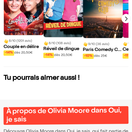
8/10 (1201 avis)
8/10 (108 avis)
10
9/10 (36 avis)
Couple en délire
Réveil de dingue
Ce s
Paris Comedy Clu
-14%
dès 20,50€
Rou
b
-14%
dès 20,50€
-11%
-10%
dès 25€
Tu pourrais aimer aussi !
À propos de Olivia Moore dans Oui,
je sais
Découvre Olivia Moore dans Oui, je sais, qui fait partie de