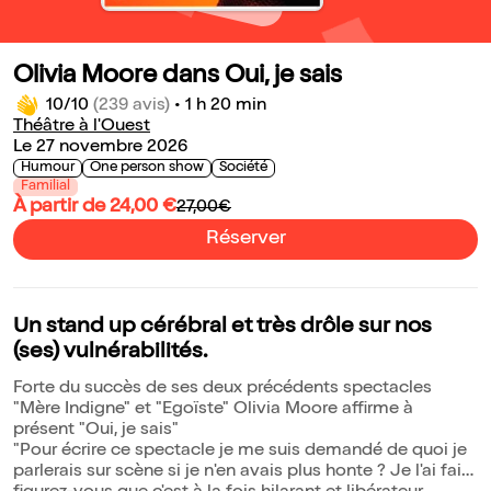
Olivia Moore dans Oui, je sais
10/10
(239 avis)
•
1 h 20 min
Théâtre à l'Ouest
Le 27 novembre 2026
Humour
One person show
Société
Familial
À partir de 24,00 €
27,00€
Réserver
Un stand up cérébral et très drôle sur nos
(ses) vulnérabilités.
Forte du succès de ses deux précédents spectacles
"Mère Indigne" et "Egoïste" Olivia Moore affirme à
présent "Oui, je sais"
"Pour écrire ce spectacle je me suis demandé de quoi je
parlerais sur scène si je n'en avais plus honte ? Je l'ai fait,