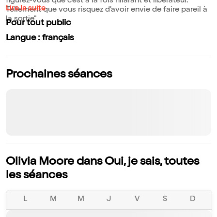
figurez-vous que c'est à la fois hilarant et libérateur.
Lire la suite
Tellement que vous risquez d'avoir envie de faire pareil à
la sortie".
Pour tout public
Langue : français
Prochaines séances
Olivia Moore dans Oui, je sais, toutes
les séances
L
M
M
J
V
S
D