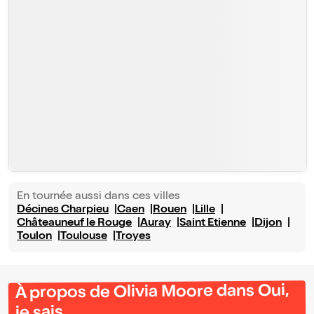
En tournée aussi dans ces villes
Décines Charpieu
Caen
Rouen
Lille
Châteauneuf le Rouge
Auray
Saint Etienne
Dijon
Toulon
Toulouse
Troyes
À propos de Olivia Moore dans Oui,
je sais