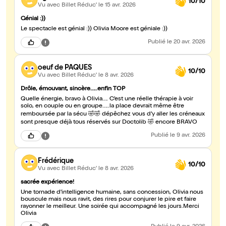
10/10
Vu avec Billet Réduc'
le 15 avr. 2026
Génial :))
Le spectacle est génial :)) Olivia Moore est géniale :))
Publié
le 20 avr. 2026
oeuf de PAQUES
10/10
Vu avec Billet Réduc'
le 8 avr. 2026
Drôle, émouvant, sincère…..enfin TOP
Quelle énergie, bravo à Olivia…. C’est une réelle thérapie à voir
solo, en couple ou en groupe…..la place devrait même être
remboursée par la sécu 🤣🤣 dépêchez vous d’y aller les créneaux
sont presque déjà tous réservés sur Doctolib 🤣 encore BRAVO
Publié
le 9 avr. 2026
Frédérique
10/10
Vu avec Billet Réduc'
le 8 avr. 2026
sacrée expérience!
Une tornade d'intelligence humaine, sans concession, Olivia nous
bouscule mais nous ravit, des rires pour conjurer le pire et faire
rayonner le meilleur. Une soirée qui accompagné les jours.Merci
Olivia