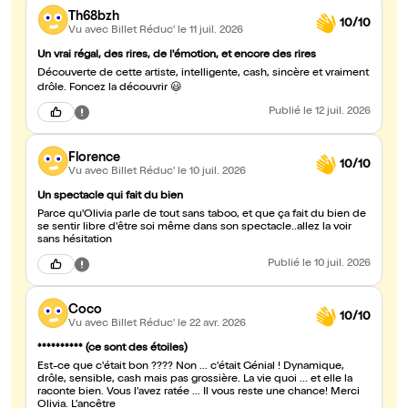
Th68bzh
10/10
Vu avec Billet Réduc'
le 11 juil. 2026
Un vrai régal, des rires, de l'émotion, et encore des rires
Découverte de cette artiste, intelligente, cash, sincère et vraiment
drôle. Foncez la découvrir 😃
Publié
le 12 juil. 2026
Florence
10/10
Vu avec Billet Réduc'
le 10 juil. 2026
Un spectacle qui fait du bien
Parce qu'Olivia parle de tout sans taboo, et que ça fait du bien de
se sentir libre d'être soi même dans son spectacle..allez la voir
sans hésitation
Publié
le 10 juil. 2026
Coco
10/10
Vu avec Billet Réduc'
le 22 avr. 2026
********** (ce sont des étoiles)
Est-ce que c'était bon ???? Non ... c'était Génial ! Dynamique,
drôle, sensible, cash mais pas grossière. La vie quoi ... et elle la
raconte bien. Vous l'avez ratée ... Il vous reste une chance! Merci
Olivia. L'ancêtre