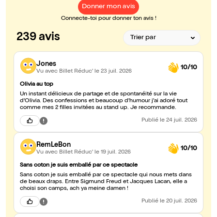
Donner mon avis
Connecte-toi pour donner ton avis !
239 avis
Jones
10/10
Vu avec Billet Réduc'
le 23 juil. 2026
Olivia au top
Un instant délicieux de partage et de spontanéité sur la vie
d'Olivia. Des confessions et beaucoup d'humour j'ai adoré tout
comme mes 2 filles invitées au stand up. Je recommande.
Publié
le 24 juil. 2026
RemLeBon
10/10
Vu avec Billet Réduc'
le 19 juil. 2026
Sans coton je suis emballé par ce spectacle
Sans coton je suis emballé par ce spectacle qui nous mets dans
de beaux draps. Entre Sigmund Freud et Jacques Lacan, elle a
choisi son camps, ach ya meine damen !
Publié
le 20 juil. 2026