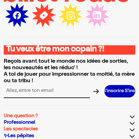
Tu veux être mon copain ?!
Reçois avant tout le monde nos idées de sorties,
les nouveautés et les réduc' !
A toi de jouer pour impressionner ta moitié, ta mère
ou ta tribu !
S’inscrire S’inscrire S’ins
Adresse email pour la newsletter
Une question ?
Professionnel
Les spectacles
✨Les pépites