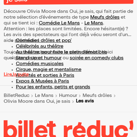
Découvre Olivia Moore dans Oui, je sais, qui fait partie de
notre sélection d’événements de type
Meufs drôles
et
qui se tient ici :
Comédie Le Mans
-
Le Mans
.
Attention : les places sont limitées. Encore hésitant(e) ?
Les avis des spectateurs qui l'ont déjà vécu seront d'une
aide précieuse !
Comédies drôles et pop’
Célébrités au théâtre
Toujours à la recherche de la sortie idéale ? Voici
Au théâtre, pour faire le plein d’émotions
quelques pistes :
Stand-up et humour
ou
soirée en comedy clubs
Comédies musicales
Cirque, magie et mentalisme
Lire la suite
Activités et sorties à Paris
Expos & Musées à Paris
Pour les enfants, petits et grands
BilletReduc
Le Mans
Humour
Meufs drôles
Les avis
Olivia Moore dans Oui, je sais