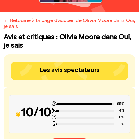
← Retourne à la page d'accueil de Olivia Moore dans Oui,
je sais
Avis et critiques : Olivia Moore dans Oui,
je sais
Les avis spectateurs
😍
95%
10/10
🤗
4%
😐
0%
🙁
1%