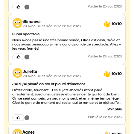
Publié
le 25 avr. 2026
66maeva
10/10
Vu avec Billet Réduc'
le 22 avr. 2026
Super spectacle
Nous avons passé une très bonne soirée, Olivia est cash, drôle et
nous avons beaucoup aimé la conclusion de ce spectacle. Allez y
les yeux fermés!
Publié
le 24 avr. 2026
Juliette
10/10
Vu avec Billet Réduc'
le 22 avr. 2026
J'ai ri, j'ai pleuré de rire et pleuré d'émotions
C’était drôle, touchant... Les sujets abordés m’ont parlé
directement, avec une justesse et une sincérité qui font du bien.
On se sent compris, un peu moins seul, et en même temps léger.
C’est le genre de moment qui reste, qui te remue et te réchauffe à
la fois. Un spectacle qui fait autant réfléchir que rire, et qui
Voir plus
rappelle à quel point l’humour peut être puissant. Bref, un
moment incroyable. Merci pour ça ??
Publié
le 22 avr. 2026
Agnes