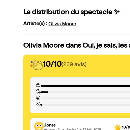
La distribution du spectacle ✨
Artiste(s) :
Olivia Moore
Olivia Moore dans Oui, je sais, les
10/10
(239 avis)
😍
🤗
😐
🙁
Jones
10/1
Vu avec Billet Réduc'
le 23 juil. 2026