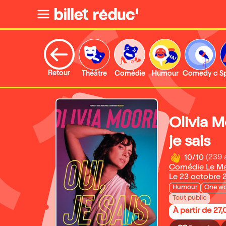
Retour
Théâtre
Comédie
Humour
Comedy clu
S
Olivia M
je sais
10/10
(239 
Comédie Le M
Le 23 octobre 
Humour
One w
Tout public
À partir de 27