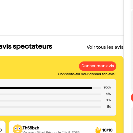
 avis spectateurs
Voir tous les avis
Donner mon avis
Connecte-toi pour donner ton avis !
95%
4%
0%
1%
Th68bzh
0
10/10
Vu avec Billet Réduc'
le 11 juil. 2026