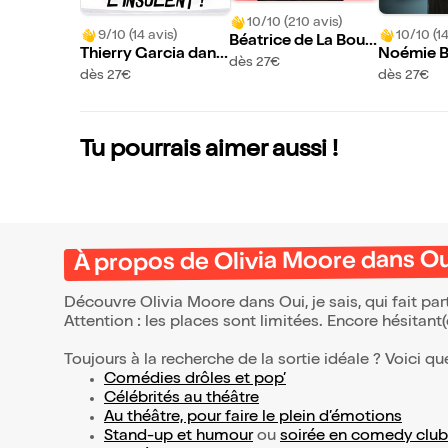
10/10 (210 avis)
9/10 (14 avis)
10/10 (14
Béatrice de La Boul
Thierry Garcia dans
Noémie B
aye dans Héroïnes
dès 27€
L'insolent !
ud et Thi
dès 27€
dès 27€
et dans I
t !
Tu pourrais aimer aussi !
À propos de Olivia Moore dans Oui
Découvre Olivia Moore dans Oui, je sais, qui fait p
Attention : les places sont limitées. Encore hésitant
Toujours à la recherche de la sortie idéale ? Voici qu
Comédies drôles et pop’
Célébrités au théâtre
Au théâtre, pour faire le plein d’émotions
Stand-up et humour
ou
soirée en comedy club