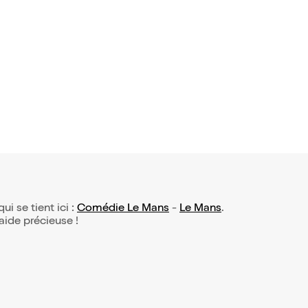
6 avis)
 Curado d
t !
qui se tient ici :
Comédie Le Mans
-
Le Mans
.
 aide précieuse !