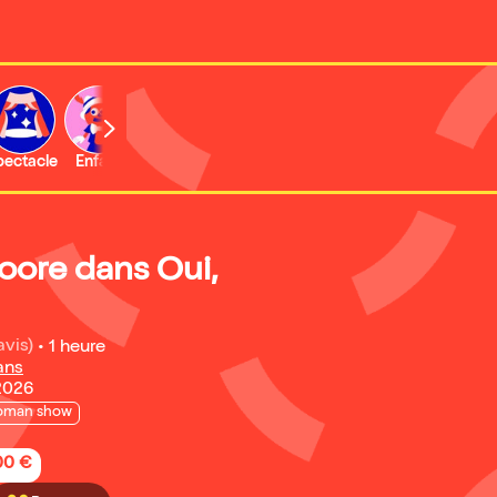
b
pectacle
Enfant
oore dans Oui,
avis)
•
1 heure
ans
2026
oman show
,00 €