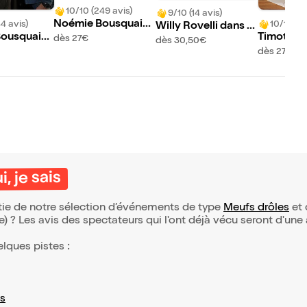
10/10 (249 avis)
9/10 (14 avis)
Noémie Bousquaina
4 avis)
10/10 (12
Willy Rovelli dans H
ud dans Coucou les
ousquaina
Timothée
dès 27€
eureux
dès 30,50€
moches
erry Marqu
ans Présen
dès 27€
ls exagèren
, je sais
artie de notre sélection d’événements de type
Meufs drôles
et 
(e) ? Les avis des spectateurs qui l'ont déjà vécu seront d'une
elques pistes :
s