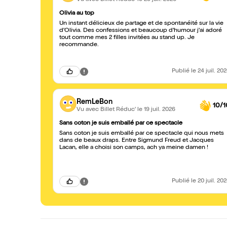
Olivia au top
Un instant délicieux de partage et de spontanéité sur la vie
d'Olivia. Des confessions et beaucoup d'humour j'ai adoré
tout comme mes 2 filles invitées au stand up. Je
recommande.
Publié
le 24 juil. 20
RemLeBon
10/1
Vu avec Billet Réduc'
le 19 juil. 2026
Sans coton je suis emballé par ce spectacle
Sans coton je suis emballé par ce spectacle qui nous mets
dans de beaux draps. Entre Sigmund Freud et Jacques
Lacan, elle a choisi son camps, ach ya meine damen !
Publié
le 20 juil. 20