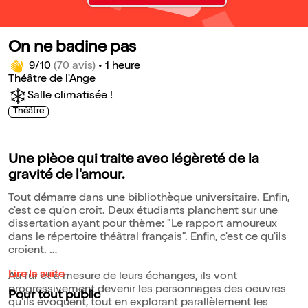
On ne badine pas
9/10
(70 avis)
•
1 heure
Théâtre de l'Ange
Salle climatisée !
Théâtre
Une pièce qui traite avec légèreté de la
gravité de l'amour.
Tout démarre dans une bibliothèque universitaire. Enfin,
c'est ce qu'on croit. Deux étudiants planchent sur une
dissertation ayant pour thème: "Le rapport amoureux
dans le répertoire théâtral français". Enfin, c'est ce qu'ils
croient.
Lire la suite
Au fur et à mesure de leurs échanges, ils vont
progressivement devenir les personnages des oeuvres
Pour tout public
qu'ils évoquent, tout en explorant parallèlement les