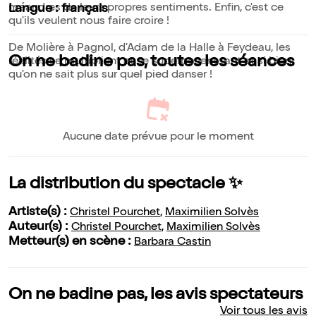
méandres de leurs propres sentiments. Enfin, c'est ce
Langue : français
qu'ils veulent nous faire croire !
De Molière à Pagnol, d'Adam de la Halle à Feydeau, les
On ne badine pas, toutes les séances
réalités se multiplient et se superposent tant et si bien
qu'on ne sait plus sur quel pied danser !
Aucune date prévue pour le moment
La distribution du spectacle ✨
Artiste(s) :
Christel Pourchet
,
Maximilien Solvès
Auteur(s) :
Christel Pourchet
,
Maximilien Solvès
Metteur(s) en scène :
Barbara Castin
On ne badine pas, les avis spectateurs
Voir tous les avis