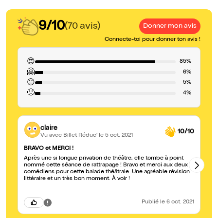
9/10
(70 avis)
Donner mon avis
Connecte-toi pour donner ton avis !
😍
85%
🤗
6%
😐
5%
🙁
4%
claire
10/10
Vu avec Billet Réduc'
le 5 oct. 2021
BRAVO et MERCI !
L'
Après une si longue privation de théâtre, elle tombe à point
Il
nommé cette séance de rattrapage ! Bravo et merci aux deux
ca
comédiens pour cette balade théâtrale. Une agréable révision
ju
littéraire et un très bon moment. À voir !
An
me
Publié
le 6 oct. 2021