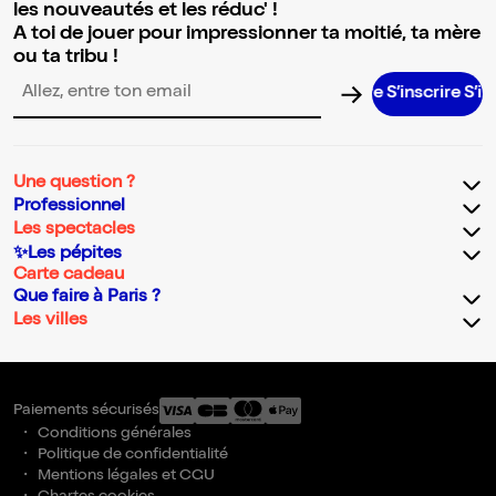
les nouveautés et les réduc' !
A toi de jouer pour impressionner ta moitié, ta mère
ou ta tribu !
S’inscrire S’inscri
Adresse email pour la newsletter
Une question ?
Professionnel
Les spectacles
✨Les pépites
Carte cadeau
Que faire à Paris ?
Les villes
Paiements sécurisés
Conditions générales
Politique de confidentialité
Mentions légales et CGU