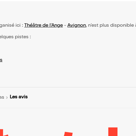
rganisé ici :
Théâtre de l'Ange
-
Avignon
, n'est plus disponible
elques pistes :
s
Les avis
as