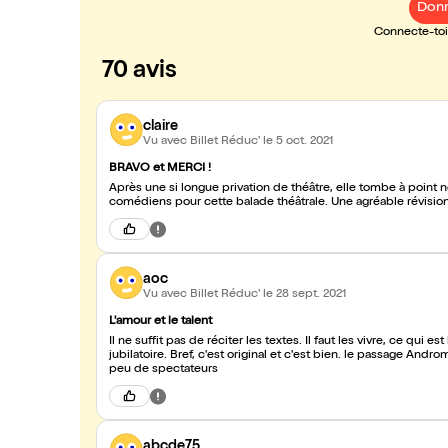
Donn
Connecte-toi 
70 avis
claire
Vu avec Billet Réduc'
le 5 oct. 2021
BRAVO et MERCI !
Après une si longue privation de théâtre, elle tombe à point
comédiens pour cette balade théâtrale. Une agréable révision l
aoc
Vu avec Billet Réduc'
le 28 sept. 2021
L'amour et le talent
Il ne suffit pas de réciter les textes. Il faut les vivre, ce qui 
jubilatoire. Bref, c'est original et c'est bien. le passage An
peu de spectateurs
abcde75