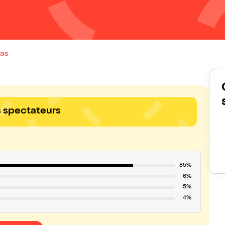
pas
s spectateurs
85%
6%
5%
4%