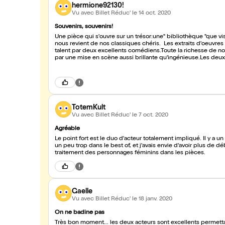
hermione92130!
Vu avec Billet Réduc'
le 14 oct. 2020
Souvenirs, souvenirs!
Une pièce qui s'ouvre sur un trésor:une" bibliothèque "que vis
nous revient de nos classiques chéris. Les extraits d'oeuvres étudiées en d'autres temps, nous sont restituées avec beaucoup de
talent par deux excellents comédiens.Toute la richesse de notre patrimoine littéraire admirabl
par une mise en scène aussi brillante qu'ingénieuse.Les deu
bonne diction.C'est un véritable régal que ce voyage au coeur
nouveau ce plaisir textuel et de vivre ce tourbillon émotion
embarqués.C'est un bain de jouvence et je suis encore impre
,formidables,étonnants.Un grand bravo doublé d'un immens
TotemKult
Vu avec Billet Réduc'
le 7 oct. 2020
Agréable
Le point fort est le duo d'acteur totalement impliqué. Il y a 
un peu trop dans le best of, et j'avais envie d'avoir plus de d
traitement des personnages féminins dans les pièces.
Gaelle
Vu avec Billet Réduc'
le 18 janv. 2020
On ne badine pas
Très bon moment... les deux acteurs sont excellents permettant de s identifier et de revoir la naissance parfois maladroite d un