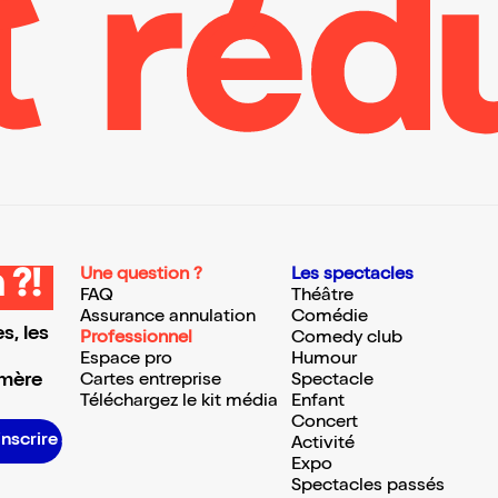
Une question ?
Les spectacles
 ?!
FAQ
Théâtre
Assurance annulation
Comédie
s, les
Professionnel
Comedy club
Espace pro
Humour
 mère
Cartes entreprise
Spectacle
Téléchargez le kit média
Enfant
Concert
S’inscrire S’inscrire S’inscrire S’inscrire S’inscrire S’inscrire S’inscrire S’inscrire S’inscrire S’inscrire S’inscrire S’inscrire
Activité
Expo
Spectacles passés