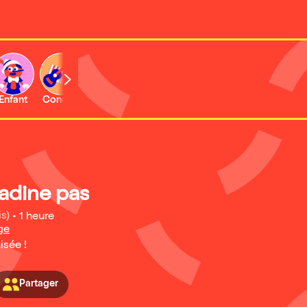
Enfant
Concert
Activité
adine pas
is)
•
1 heure
ge
isée !
Partager