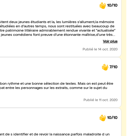
10/10
itent deux jeunes étudiants et la, les lumières s'allument,la mémoire
ement rendue vivante et "actualisée"
x jeunes comédiens font preuve d'une étonnante maîtrise,d'une très
 de l'intelligence érudite,nourrie.Quel bonheur de connaître à
Voir plus
nel.On ne s'ennuie pas un seul instant et nous sommes totalement
ssionnée par le jeu des deux comédiens,elle et lui
Publié
le 14 oct. 2020
e merci
7/10
un bon rythme et une bonne sélection de textes. Mais on est peut être
ébat entre les personnages sur les extraits, comme sur le sujet du
Publié
le 11 oct. 2020
10/10