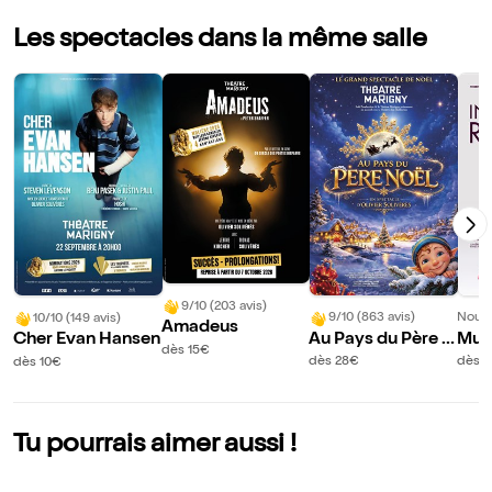
Les spectacles dans la même salle
9/10 (203 avis)
9/10 (863 avis)
Nouve
10/10 (149 avis)
Amadeus
Au Pays du Père N
Muri
Cher Evan Hansen
dès 15€
oël
Infi
dès 28€
dès 1
dès 10€
Tu pourrais aimer aussi !