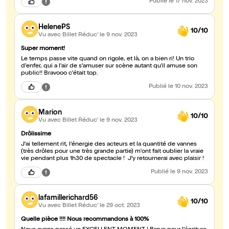
Publié
le 17 nov. 2023
HelenePS
10/10
Vu avec Billet Réduc'
le 9 nov. 2023
Super moment!
Le temps passe vite quand on rigole, et là, on a bien ri! Un trio
d'enfer, qui a l'air de s'amuser sur scène autant qu'il amuse son
public!! Bravooo c'était top.
Publié
le 10 nov. 2023
Marion
10/10
Vu avec Billet Réduc'
le 9 nov. 2023
Drôlissime
J'ai tellement rit, l'énergie des acteurs et la quantité de vannes
(très drôles pour une très grande partie) m'ont fait oublier la vraie
vie pendant plus 1h30 de spectacle ! J'y retournerai avec plaisir !
Publié
le 9 nov. 2023
lafamillerichard56
10/10
Vu avec Billet Réduc'
le 29 oct. 2023
Quelle pièce !!!! Nous recommandons à 100%