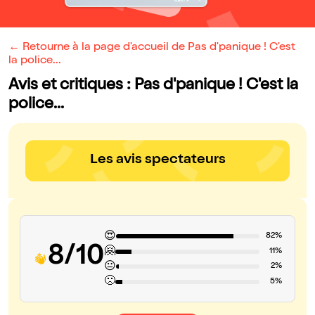
← Retourne à la page d'accueil de Pas d'panique ! C'est
la police...
Avis et critiques : Pas d'panique ! C'est la
police...
Les avis spectateurs
😍
82%
8/10
🤗
11%
😐
2%
🙁
5%