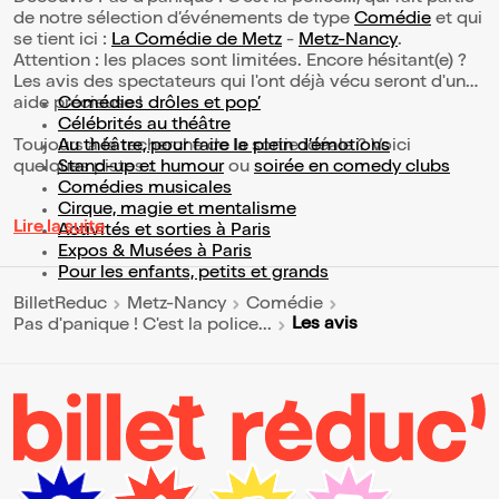
de notre sélection d’événements de type
Comédie
et qui
se tient ici :
La Comédie de Metz
-
Metz-Nancy
.
Attention : les places sont limitées. Encore hésitant(e) ?
Les avis des spectateurs qui l'ont déjà vécu seront d'une
aide précieuse !
Comédies drôles et pop’
Célébrités au théâtre
Toujours à la recherche de la sortie idéale ? Voici
Au théâtre, pour faire le plein d’émotions
quelques pistes :
Stand-up et humour
ou
soirée en comedy clubs
Comédies musicales
Cirque, magie et mentalisme
Lire la suite
Activités et sorties à Paris
Expos & Musées à Paris
Pour les enfants, petits et grands
BilletReduc
Metz-Nancy
Comédie
Les avis
Pas d'panique ! C'est la police...