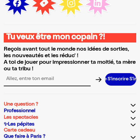
Tu veux être mon copain ?!
Reçois avant tout le monde nos idées de sorties,
les nouveautés et les réduc' !
A toi de jouer pour impressionner ta moitié, ta mère
ou ta tribu !
S’inscrire S’inscrire S
Adresse email pour la newsletter
Une question ?
Professionnel
Les spectacles
✨Les pépites
Carte cadeau
Que faire à Paris ?