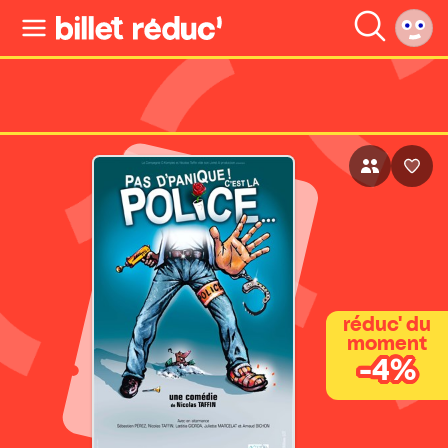
réduc' du
moment
-4%