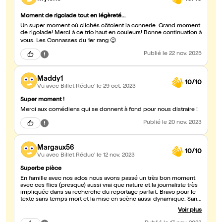
Moment de rigolade tout en légèreté…
Un super moment où clichés côtoient la connerie. Grand moment
de rigolade! Merci à ce trio haut en couleurs! Bonne continuation à
vous. Les Connasses du 1er rang 😉
Publié
le 22 nov. 2025
Maddy1
10/10
Vu avec Billet Réduc'
le 29 oct. 2023
Super moment !
Merci aux comédiens qui se donnent à fond pour nous distraire !
Publié
le 20 nov. 2023
Margaux56
10/10
Vu avec Billet Réduc'
le 12 nov. 2023
Superbe pièce
En famille avec nos ados nous avons passé un très bon moment
avec ces flics (presque) aussi vrai que nature et la journaliste très
impliquée dans sa recherche du reportage parfait. Bravo pour le
texte sans temps mort et la mise en scène aussi dynamique. Sans
rancune d'avoir été la connasse de service ;-) Nous
Voir plus
recommandons aux futurs spectateurs!