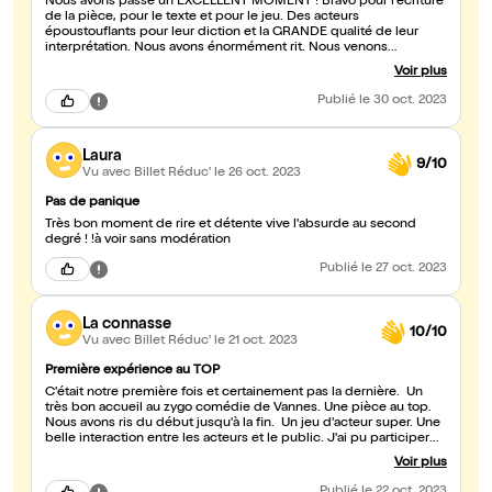
Nous avons passé un EXCELLENT MOMENT ! Bravo pour l'écriture
de la pièce, pour le texte et pour le jeu. Des acteurs
époustouflants pour leur diction et la GRANDE qualité de leur
interprétation. Nous avons énormément rit. Nous venons
régulièrement assister aux représentations au ZYGOCOMEDIE de
Voir plus
VANNES. Pour nous, il s'agit de la MEILLEURE des pièces que
nous ayons vu. BRAVO !!!!!
Publié
le 30 oct. 2023
Laura
9/10
Vu avec Billet Réduc'
le 26 oct. 2023
Pas de panique
Très bon moment de rire et détente vive l'absurde au second
degré ! !à voir sans modération
Publié
le 27 oct. 2023
La connasse
10/10
Vu avec Billet Réduc'
le 21 oct. 2023
Première expérience au TOP
C'était notre première fois et certainement pas la dernière. Un
très bon accueil au zygo comédie de Vannes. Une pièce au top.
Nous avons ris du début jusqu'à la fin. Un jeu d'acteur super. Une
belle interaction entre les acteurs et le public. J'ai pu participer
en étant la connasse !!! Je recommande a 100/100
Voir plus