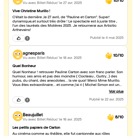
10/10
Vu avec Billet Réduc'
le 27 avr. 2025
Vive Christine Murillo !
C'était la dernière ,le 27 avril, de "Pauline et Carton". Super!
dynamique,et surtout très drôle ! Le spectacle est à juste titre ,
l'un des lauréats des Molières 2025. Je retournerai aux Artisitic
Arthevains!
Publié
le 4 mai 2025
agnesparis
10/10
Vu avec Billet Réduc'
le 18 avr. 2025
Quel Bonheur
Quel Nonheur ! retrouver Pauline Carton avec son franc parler. Son
humour, ses amis et pas des moindre ( Cocteaiu , Guitry...) des
pubs, du chant, des anecdotes... la vie quoi! Merci Mme Murillo.
Vous êtes extraordinaire... et comme j'ai ri ( Michel Simon est un
délice, on le voit) Un régal .
Voir plus
Publié
le 22 avr. 2025
Beaujuillet
8/10
Vu avec Billet Réduc'
le 16 avr. 2025
Les petits papiers de Carton
Au cinéma comme au théâtre, elle fut cantonnée aux rôles