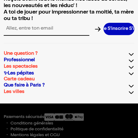
les nouveautés et les réduc' !
A toi de jouer pour impressionner ta moitié, ta mère
ou ta tribu !
S’inscrire S’inscri
Adresse email pour la newsletter
Une question ?
Professionnel
Les spectacles
✨Les pépites
Carte cadeau
Que faire à Paris ?
Les villes
Paiements sécurisés
Conditions générales
Politique de confidentialité
Mentions légales et CGU