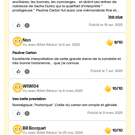
ancillaires, les bonnes, les concierges... et obtint ses lettres de
noblesse de Sacha Guitry qui la qualifiait d'interprète "
prodigieuse ". Pauline Carton fut aussi une mémorialiste fine et
vive. Son interprète Christine Murillo ne lui ressemble pas (elle a
Voir plus
quitté la Comédie-Française où on ne lui réservait que les rôles de
soubrettes dont elle ne voulait pas) mais – magie de la scène –
Publié
le 16 avr. 2025
elles se confondent toutes les deux tant elles partagent un même
amour du théâtre, qui est le vrai sujet de ce spectacle.
Fougueuse, enjouée, mutine, Murillo nous ficelle de son talent. On
Non
ressort emballé.
9/10
Vu avec Billet Réduc'
le 6 avr. 2025
Pauline Carton
Excellente interprétation de cette grande dame de la comédie et
très bonne historienne... que j'ai connue
Publié
le 7 avr. 2025
WIWI04
10/10
Vu avec Billet Réduc'
le 8 mars 2025
tres belle prestation
Nostalgique ,"historique". L'idée du carton est simple et géniale.
Publié
le 9 mars 2025
Bill Bocquet
10/10
Vu avec Billet Réduc'
le 25 nov. 2024