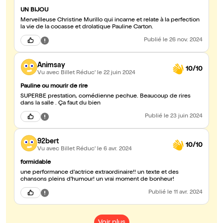
UN BIJOU
Merveilleuse Christine Murillo qui incarne et relate à la perfection
la vie de la cocasse et drolatique Pauline Carton.
Publié
le 26 nov. 2024
Animsay
10/10
Vu avec Billet Réduc'
le 22 juin 2024
Pauline ou mourir de rire
SUPERBE prestation, comédienne pechue. Beaucoup de rires
dans la salle . Ça faut du bien
Publié
le 23 juin 2024
92bert
10/10
Vu avec Billet Réduc'
le 6 avr. 2024
formidable
une performance d'actrice extraordinaire!! un texte et des
chansons pleins d'humour! un vrai moment de bonheur!
Publié
le 11 avr. 2024
Voir plus