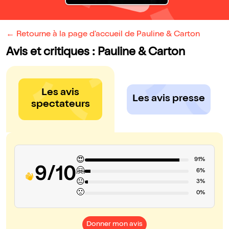
← Retourne à la page d'accueil de Pauline & Carton
Avis et critiques : Pauline & Carton
Les avis
Les avis presse
spectateurs
😍
91%
9/10
🤗
6%
😐
3%
🙁
0%
Donner mon avis