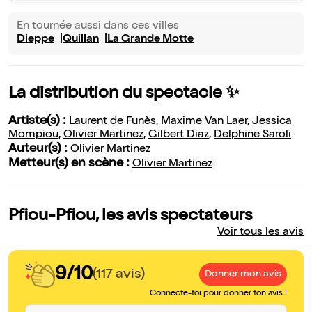
En tournée aussi dans ces villes
Dieppe
Quillan
La Grande Motte
La distribution du spectacle ✨
Artiste(s) :
Laurent de Funès
,
Maxime Van Laer
,
Jessica
Mompiou
,
Olivier Martinez
,
Gilbert Diaz
,
Delphine Saroli
Auteur(s) :
Olivier Martinez
Metteur(s) en scène :
Olivier Martinez
Pfiou-Pfiou, les avis spectateurs
Voir tous les avis
9/10
(117 avis)
Donner mon avis
Connecte-toi pour donner ton avis !