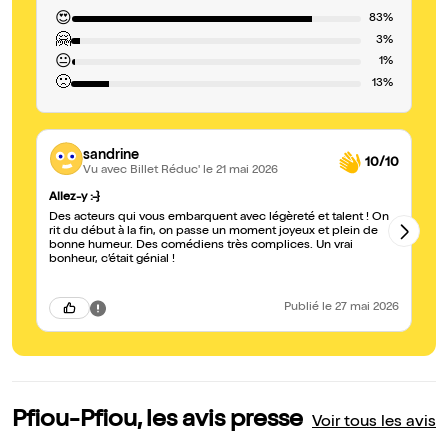
😍
83%
🤗
3%
😐
1%
🙁
13%
sandrine
10/10
Vu avec Billet Réduc'
le 21 mai 2026
Allez-y :-}
Ex
Des acteurs qui vous embarquent avec légèreté et talent ! On
No
rit du début à la fin, on passe un moment joyeux et plein de
ri
bonne humeur. Des comédiens très complices. Un vrai
me
bonheur, c’était génial !
pa
Publié
le 27 mai 2026
Pfiou-Pfiou, les avis presse
Voir tous les avis