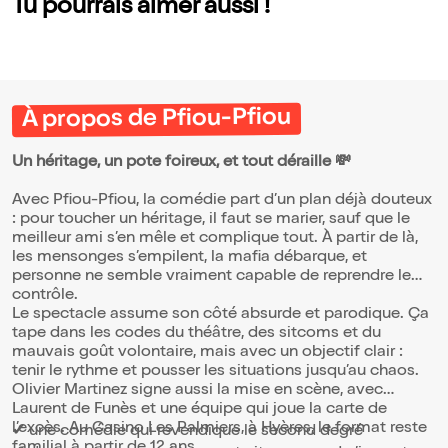
Tu pourrais aimer aussi !
À propos de Pfiou-Pfiou
Un héritage, un pote foireux, et tout déraille 💸
Avec Pfiou-Pfiou, la comédie part d’un plan déjà douteux
: pour toucher un héritage, il faut se marier, sauf que le
meilleur ami s’en mêle et complique tout. À partir de là,
les mensonges s’empilent, la mafia débarque, et
personne ne semble vraiment capable de reprendre le
contrôle.
Le spectacle assume son côté absurde et parodique. Ça
tape dans les codes du théâtre, des sitcoms et du
mauvais goût volontaire, mais avec un objectif clair :
tenir le rythme et pousser les situations jusqu’au chaos.
Olivier Martinez signe aussi la mise en scène, avec
Laurent de Funès et une équipe qui joue la carte de
l’excès. Au Casino Les Palmiers, à Hyères, le format reste
✔ une comédie qui revendique le second degré
familial à partir de 12 ans.