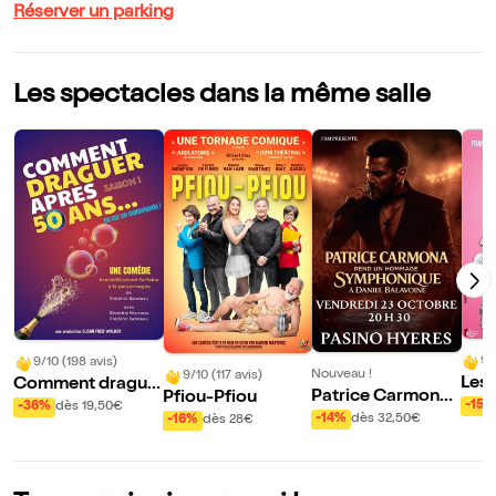
Réserver un parking
Les spectacles dans la même salle
9/
9/10 (198 avis)
Nouveau !
9/10 (117 avis)
Les
Comment drague
Patrice Carmona :
Pfiou-Pfiou
èren
r après 50 ans
-15%
-36%
dès 19,50€
Hommage symph
-14%
dès 32,50€
-16%
dès 28€
eus
onique à Daniel B
alavoine