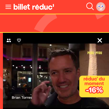
réduc' du
moment
-16%