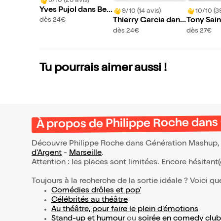
9/10 (26 avis)
Yves Pujol dans Bes
9/10 (14 avis)
10/10 (3
t of
Thierry Garcia dans
Tony Sain
dès 24€
L'insolent
ans Effic
dès 24€
dès 27€
Tu pourrais aimer aussi !
À propos de Philippe Roche dan
Découvre Philippe Roche dans Génération Mashup, q
d'Argent
-
Marseille
.
Attention : les places sont limitées. Encore hésitant
Toujours à la recherche de la sortie idéale ? Voici qu
Comédies drôles et pop’
Célébrités au théâtre
Au théâtre, pour faire le plein d’émotions
Stand-up et humour
ou
soirée en comedy club