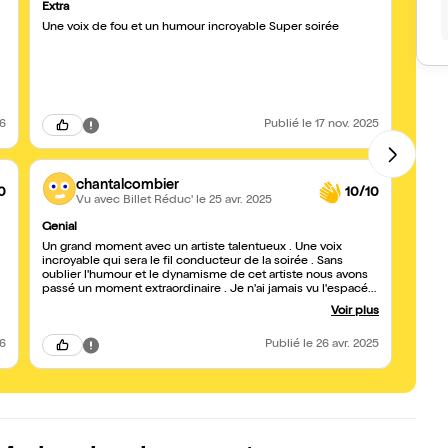
Extra
Pur m
Une voix de fou et un humour incroyable Super soirée
Une b
trop v
jeune
mérite
humor
26
Publié
le 17 nov. 2025
chantalcombier
0
10/10
Vu avec Billet Réduc'
le 25 avr. 2025
Genial
La voi
Un grand moment avec un artiste talentueux . Une voix
Spect
incroyable qui sera le fil conducteur de la soirée . Sans
d'hum
oublier l'humour et le dynamisme de cet artiste nous avons
de nom
passé un moment extraordinaire . Je n'ai jamais vu l'espacé
son sp
Gerson rendre un tel hommage à un artiste en fin de
belle 
Voir plus
spectacle , une ovation bien méritée . Je retournerai le voir
sans hésiter .
26
Publié
le 26 avr. 2025