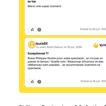
au top
Merci une super moment
Publié
le 20 juil. 20
lauris84
10/1
Vu avec Billet Réduc'
le 19 juil. 2026
Exceptionnel ??
Bravo Philippe Roche pour votre spectacle , on n'a pas vu
passer le temps ! Quelle voix ! Beaucoup d'humour et des
références bien placées . Je recommande vivement ce
spectacle.
Publié
le 19 juil. 20