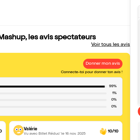
ashup, les avis spectateurs
Voir tous les avis
Donner mon avis
Connecte-toi pour donner ton avis !
99%
1%
0%
0%
Valérie
0
10/10
Vu avec Billet Réduc'
le 16 nov. 2025