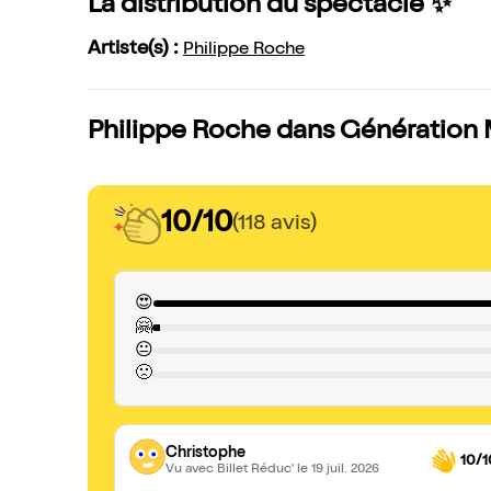
La distribution du spectacle ✨
Artiste(s) :
Philippe Roche
Philippe Roche dans Génération M
10/10
(118 avis)
😍
🤗
😐
🙁
Christophe
10/1
Vu avec Billet Réduc'
le 19 juil. 2026