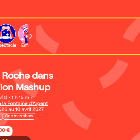
b
pectacle
Enfant
Concert
Activité
e Roche dans
ion Mashup
vis)
•
1 h 15 min
 la Fontaine d'Argent
26 au 10 avril 2027
l
One man show
,00 €