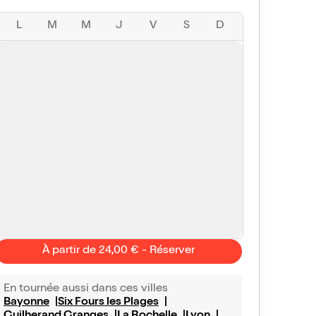
L
M
M
J
V
S
D
À partir de 24,00 € - Réserver
En tournée aussi dans ces villes
Véro33300
Cathy O
10/10
Bayonne
Six Fours les Plages
Vu avec Billet Réduc'
le 22 mars 2025
Vu avec Bill