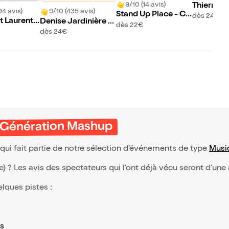
9/10 (14 avis)
Thierry M
94 avis)
9/10 (435 avis)
Stand Up Place - Co
ns On se f
dès 24€
t Laurent d
Denise Jardinière v
medy Club
s un peu 
dès 22€
ace
ous invite chez elle
dès 24€
eule ?
s Génération Mashup
ui fait partie de notre sélection d’événements de type
Musi
(e) ? Les avis des spectateurs qui l'ont déjà vécu seront d'une
elques pistes :
s