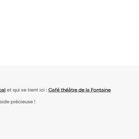
arquet da
outrait pa
de notre gu
cal
et qui se tient ici :
Café théâtre de la Fontaine
 aide précieuse !