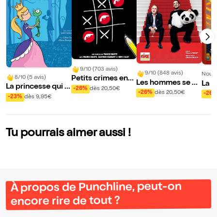
9/10 (703 avis)
9/10 (848 avis)
Nouve
8/10 (5 avis)
Petits crimes entr
Les hommes se ca
La g
La princesse qui v
e amis
-26%
dès 20,50€
chent pour mentir
loi
-26%
dès 20,50€
-26
oulait devenir une
-23%
dès 9,95€
grenouille (et vice
versa)
Tu pourrais aimer aussi !
À propos de Punchline, peut-on
encore rire de tout ?