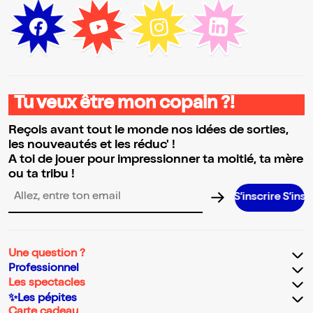
Tu veux être mon copain ?!
Reçois avant tout le monde nos idées de sorties,
les nouveautés et les réduc' !
A toi de jouer pour impressionner ta moitié, ta mère
ou ta tribu !
S’inscrire S’inscrire S’in
Adresse email pour la newsletter
Une question ?
Professionnel
Les spectacles
✨Les pépites
Carte cadeau