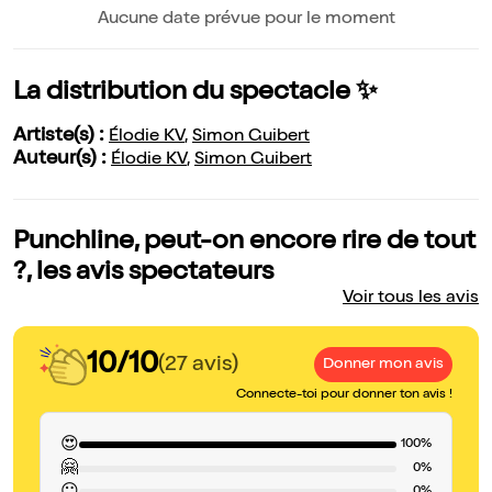
Aucune date prévue pour le moment
La distribution du spectacle ✨
Artiste(s) :
Élodie KV
,
Simon Guibert
Auteur(s) :
Élodie KV
,
Simon Guibert
Punchline, peut-on encore rire de tout
?, les avis spectateurs
Voir tous les avis
10/10
(27 avis)
Donner mon avis
Connecte-toi pour donner ton avis !
😍
100%
🤗
0%