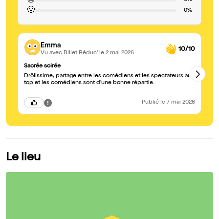
😐
0%
🙁
0%
Emma
10/10
Vu avec Billet Réduc'
le 2 mai 2026
Sacrée soirée
Tr
Drôlissime, partage entre les comédiens et les spectateurs au
Sp
top et les comédiens sont d'une bonne répartie.
co
fo
Publié
le 7 mai 2026
Le lieu